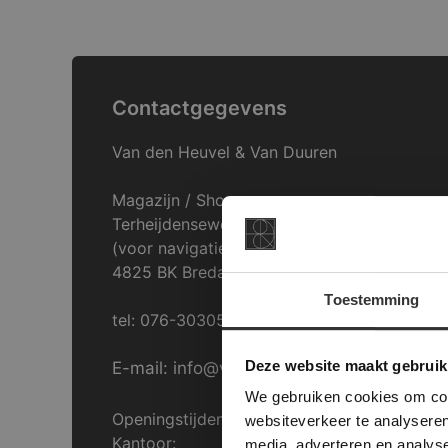
Contactgegevens
Van den Heuvel & Van Duuren
Magazijn / Showroom:
Terheijdenseweg 469
(voor navigatie: Hazepad 17)
4825 BK Breda
Toestemming
tel: 076-3030554
This Cookie
Deze websi
Deze website maakt gebruik
E-mail: info@vdh-vd.nl
onze websit
We gebruiken cookies om cont
Openingstijden Breda:
websiteverkeer te analyseren
Kantoor:
media, adverteren en analys