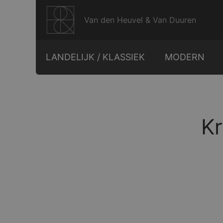
Ga
naar
Van den Heuvel & Van Duuren
de
inhoud
LANDELIJK / KLASSIEK
MODERN
Kr