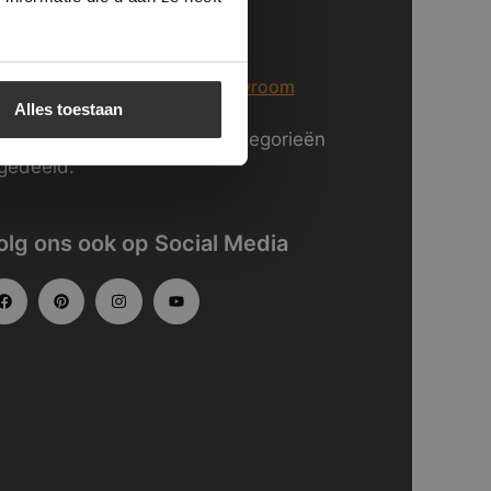
j staan voor U klaar in Breda
er informatie over
onze showroom
Alles toestaan
kijk
hier
onze website in categorieën
gedeeld.
olg ons ook op Social Media