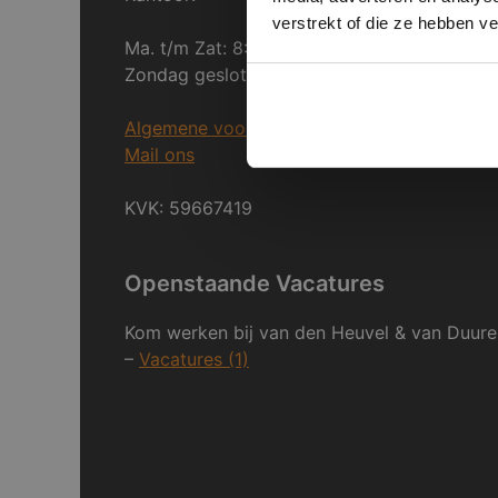
verstrekt of die ze hebben v
Ma. t/m Zat: 8:30 tot 17:00
Zondag gesloten.
Algemene voorwaarden
Mail ons
KVK: 59667419
Openstaande Vacatures
Kom werken bij van den Heuvel & van Duure
–
Vacatures (1)