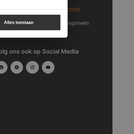
er informatie over
onze showroom
Alles toestaan
kijk
hier
onze website in categorieën
gedeeld.
olg ons ook op Social Media