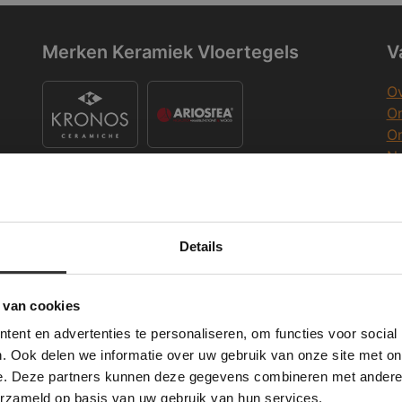
Merken Keramiek Vloertegels
V
Ov
On
O
Na
O
Co
K
Merken Keramiek Terrastegels
Details
Deze website maakt gebruik van cookies.
K
 Banner was deleted and is no longer working. Please contact the website ad
te gebruikt cookies om de gebruikerservaring te verbeteren. Door gebruik t
 van cookies
e geeft u toestemming voor alle cookies in overeenstemming met ons cookie
ent en advertenties te personaliseren, om functies voor social
verder
W
. Ook delen we informatie over uw gebruik van onze site met on
Merken Glasmozaïek
e. Deze partners kunnen deze gegevens combineren met andere i
ALLES ACCEPTEREN
ALLES AFWIJZEN
Wi
erzameld op basis van uw gebruik van hun services.