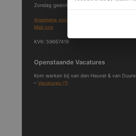
Zondag gesloten.
Algemene voorwaarden
Mail ons
KVK: 59667419
Openstaande Vacatures
Kom werken bij van den Heuvel & van Duure
–
Vacatures (1)