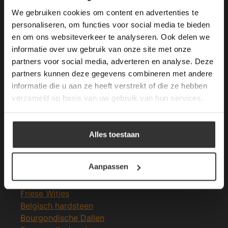
longer working. Please contact the website
We gebruiken cookies om content en advertenties te
administrator.
Deze website gebruikt cookies om de
personaliseren, om functies voor social media te bieden
Merken Glasmozaïek
gebruikerservaring te verbeteren. Door
en om ons websiteverkeer te analyseren. Ook delen we
gebruik te maken van onze website geeft u
informatie over uw gebruik van onze site met onze
toestemming voor alle cookies in
partners voor social media, adverteren en analyse. Deze
overeenstemming met ons cookiebeleid.
Lees
verder
partners kunnen deze gegevens combineren met andere
informatie die u aan ze heeft verstrekt of die ze hebben
ALLES ACCEPTEREN
Meeste Gezochte Natuursteen
verzameld op basis van uw gebruik van hun services.
Natuursteen vloeren
ALLES AFWIJZEN
Leisteen vloer
Alles toestaan
Terrastegels
DETAILS WEERGEVEN
Leisteen terrastegels
Aanpassen
Marmer vloer
Marmer tegels
Friese Witjes
Belgisch hardsteen
Bourgondische Dallen