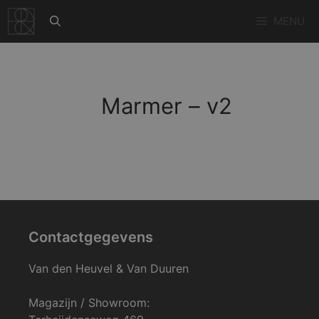
Ga
MENU
naar
de
inhoud
Marmer – v2
Contactgegevens
Van den Heuvel & Van Duuren
Magazijn / Showroom: