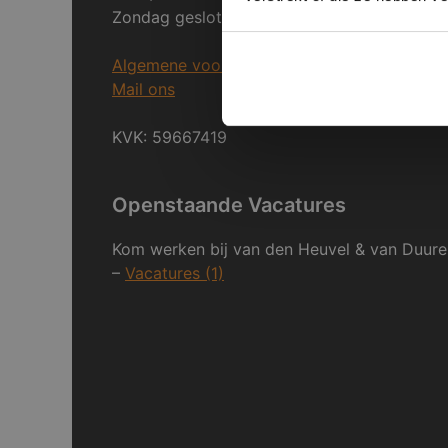
Zondag gesloten.
Algemene voorwaarden
Mail ons
KVK: 59667419
Openstaande Vacatures
Kom werken bij van den Heuvel & van Duure
–
Vacatures (1)