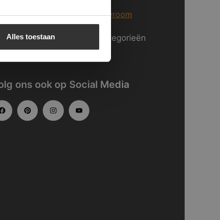
er informatie over
onze showroom
Alles toestaan
kijk
hier
onze website in categorieën
gedeeld.
olg ons ook op Social Media