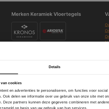
Merken Keramiek Vloertegels
V
Ov
On
O
Na
O
Co
K
Merken Keramiek Terrastegels
Details
Deze website maakt gebruik van cookies.
K
 Banner was deleted and is no longer working. Please contact the website ad
te gebruikt cookies om de gebruikerservaring te verbeteren. Door gebruik t
 van cookies
e geeft u toestemming voor alle cookies in overeenstemming met ons cookie
ent en advertenties te personaliseren, om functies voor social
verder
W
. Ook delen we informatie over uw gebruik van onze site met on
Merken Glasmozaïek
e. Deze partners kunnen deze gegevens combineren met andere i
ALLES ACCEPTEREN
ALLES AFWIJZEN
Wi
erzameld op basis van uw gebruik van hun services.