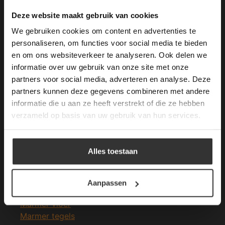
Merken Keramiek Terrastegels
This Cookie Banner was deleted and is no
Deze website maakt gebruik van cookies
longer working. Please contact the website
We gebruiken cookies om content en advertenties te
administrator.
Deze website gebruikt cookies om de
personaliseren, om functies voor social media te bieden
gebruikerservaring te verbeteren. Door
en om ons websiteverkeer te analyseren. Ook delen we
gebruik te maken van onze website geeft u
informatie over uw gebruik van onze site met onze
Merken Glasmozaïek
toestemming voor alle cookies in
partners voor social media, adverteren en analyse. Deze
overeenstemming met ons cookiebeleid.
Lees
verder
partners kunnen deze gegevens combineren met andere
informatie die u aan ze heeft verstrekt of die ze hebben
ALLES ACCEPTEREN
verzameld op basis van uw gebruik van hun services.
Meeste Gezochte Natuursteen
ALLES AFWIJZEN
Alles toestaan
Natuursteen vloeren
DETAILS WEERGEVEN
Leisteen vloer
Terrastegels
Aanpassen
Leisteen terrastegels
Marmer vloer
Marmer tegels