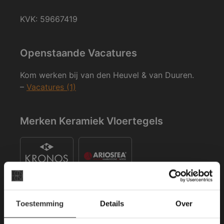
KVK: 59667419
Openstaande Vacatures
Kom werken bij van den Heuvel & van Duuren.
–
Vacatures (1)
Merken Keramiek Vloertegels
×
Toestemming
Details
Over
Deze website maakt
gebruik van cookies.