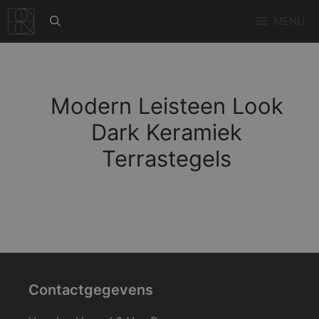
Ga
MENU
naar
de
inhoud
Modern Leisteen Look
Dark Keramiek
Terrastegels
Contactgegevens