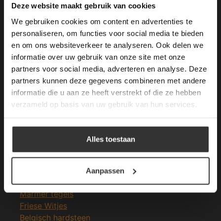
This Cookie Banner was deleted and is no
Deze website maakt gebruik van cookies
longer working. Please contact the website
We gebruiken cookies om content en advertenties te
administrator.
Deze website gebruikt cookies om de
personaliseren, om functies voor social media te bieden
gebruikerservaring te verbeteren. Door
en om ons websiteverkeer te analyseren. Ook delen we
Merken Glasmozaïek
gebruik te maken van onze website geeft u
informatie over uw gebruik van onze site met onze
toestemming voor alle cookies in
partners voor social media, adverteren en analyse. Deze
overeenstemming met ons cookiebeleid.
Lees
verder
partners kunnen deze gegevens combineren met andere
informatie die u aan ze heeft verstrekt of die ze hebben
ALLES ACCEPTEREN
verzameld op basis van uw gebruik van hun services.
Meeste Gezochte Natuursteen
ALLES AFWIJZEN
Natuursteen vloeren
Alles toestaan
Leisteen vloer
DETAILS WEERGEVEN
Terrastegels
Leisteen terrastegels
Aanpassen
Marmer vloer
Marmer tegels
Friese Witjes
Belgisch hardsteen