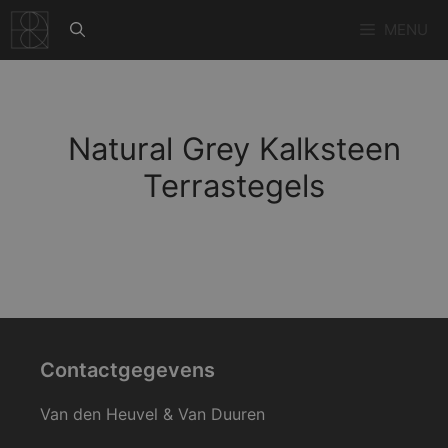
Ga
MENU
naar
de
inhoud
Natural Grey Kalksteen
Terrastegels
Contactgegevens
Van den Heuvel & Van Duuren