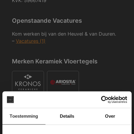
KVK: 59667419
Openstaande Vacatures
Kom werken bij van den Heuvel & van Duuren.
–
Vacatures (1)
Merken Keramiek Vloertegels
×
Toestemming
Details
Over
Deze website maakt
Merken Keramiek Terrastegels
gebruik van cookies.