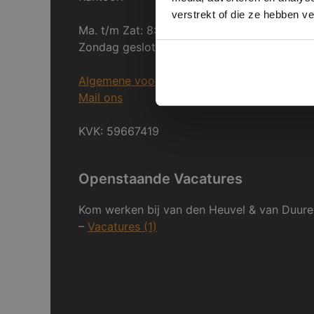
verstrekt of die ze hebben v
Ma. t/m Zat: 8:30 tot 17:00
Zondag gesloten.
Algemene voorwaarden
Mail ons
KVK: 59667419
Openstaande Vacatures
Kom werken bij van den Heuvel & van Duure
–
Vacatures (1)