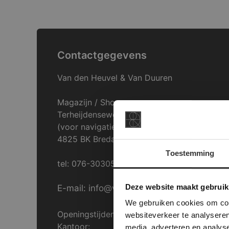
Contactgegevens
Van den Heuvel & Van Duuren
Magazijn / Showroom:
Terheijdenseweg 469
(voor navigatie: Hazepad 17)
4825 BK Breda
Toestemming
tel: 076-3030554
This Cookie
Deze websi
Deze website maakt gebruik
E-mail: info@vdh-vd.nl
onze websit
We gebruiken cookies om cont
Openingstijden Breda:
websiteverkeer te analyseren
Kantoor:
media, adverteren en analys