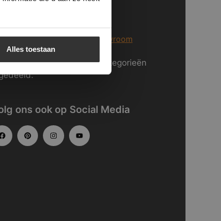
j staan voor U klaar in Breda
er informatie over
onze showroom
Alles toestaan
kijk
hier
onze website in categorieën
gedeeld.
olg ons ook op Social Media