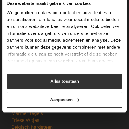
This Cookie Banner was deleted and is no
Deze website maakt gebruik van cookies
longer working. Please contact the website
We gebruiken cookies om content en advertenties te
administrator.
Deze website gebruikt cookies om de
personaliseren, om functies voor social media te bieden
gebruikerservaring te verbeteren. Door
en om ons websiteverkeer te analyseren. Ook delen we
Merken Glasmozaïek
gebruik te maken van onze website geeft u
informatie over uw gebruik van onze site met onze
toestemming voor alle cookies in
partners voor social media, adverteren en analyse. Deze
overeenstemming met ons cookiebeleid.
Lees
verder
partners kunnen deze gegevens combineren met andere
informatie die u aan ze heeft verstrekt of die ze hebben
ALLES ACCEPTEREN
verzameld op basis van uw gebruik van hun services.
Meeste Gezochte Natuursteen
ALLES AFWIJZEN
Natuursteen vloeren
Alles toestaan
Leisteen vloer
DETAILS WEERGEVEN
Terrastegels
Leisteen terrastegels
Aanpassen
Marmer vloer
Marmer tegels
Friese Witjes
Belgisch hardsteen