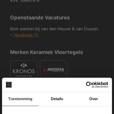
KVK: 59667419
Openstaande Vacatures
Kom werken bij van den Heuvel & van Duuren.
–
Vacatures (1)
Merken Keramiek Vloertegels
×
Toestemming
Details
Over
Deze website maakt
Merken Keramiek Terrastegels
gebruik van cookies.