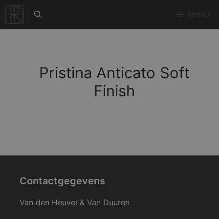
Ga
MENU
naar
de
inhoud
Pristina Anticato Soft
Finish
Contactgegevens
Van den Heuvel & Van Duuren