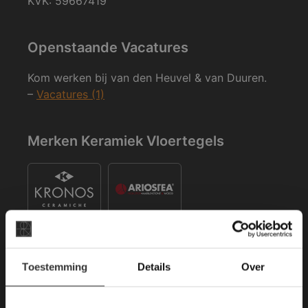
KVK: 59667419
Openstaande Vacatures
Kom werken bij van den Heuvel & van Duuren.
–
Vacatures (1)
Merken Keramiek Vloertegels
×
Toestemming
Details
Over
Deze website maakt
Merken Keramiek Terrastegels
gebruik van cookies.