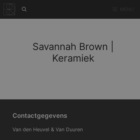
Ga
MENU
naar
de
inhoud
Savannah Brown |
Keramiek
Contactgegevens
Van den Heuvel & Van Duuren