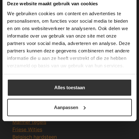
This Cookie Banner was deleted and is no
Deze website maakt gebruik van cookies
longer working. Please contact the website
We gebruiken cookies om content en advertenties te
administrator.
Deze website gebruikt cookies om de
personaliseren, om functies voor social media te bieden
gebruikerservaring te verbeteren. Door
en om ons websiteverkeer te analyseren. Ook delen we
Merken Glasmozaïek
gebruik te maken van onze website geeft u
informatie over uw gebruik van onze site met onze
toestemming voor alle cookies in
partners voor social media, adverteren en analyse. Deze
overeenstemming met ons cookiebeleid.
Lees
verder
partners kunnen deze gegevens combineren met andere
informatie die u aan ze heeft verstrekt of die ze hebben
ALLES ACCEPTEREN
verzameld op basis van uw gebruik van hun services.
Meeste Gezochte Natuursteen
ALLES AFWIJZEN
Natuursteen vloeren
Alles toestaan
Leisteen vloer
DETAILS WEERGEVEN
Terrastegels
Leisteen terrastegels
Aanpassen
Marmer vloer
Marmer tegels
Friese Witjes
Belgisch hardsteen