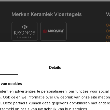
Merken Keramiek Vloertegels
V
Ov
On
O
Na
O
Co
K
Merken Keramiek Terrastegels
Details
Deze website maakt gebruik van cookies.
K
 Banner was deleted and is no longer working. Please contact the website ad
te gebruikt cookies om de gebruikerservaring te verbeteren. Door gebruik t
 van cookies
e geeft u toestemming voor alle cookies in overeenstemming met ons cookie
ent en advertenties te personaliseren, om functies voor social
verder
W
. Ook delen we informatie over uw gebruik van onze site met on
Merken Glasmozaïek
e. Deze partners kunnen deze gegevens combineren met andere i
ALLES ACCEPTEREN
ALLES AFWIJZEN
Wi
erzameld op basis van uw gebruik van hun services.