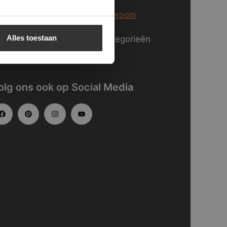
er informatie over
onze showroom
Alles toestaan
kijk
hier
onze website in categorieën
gedeeld.
olg ons ook op Social Media