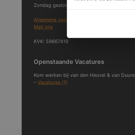
Zondag gesloten.
Algemene voorwaarden
Mail ons
KVK: 59667419
Openstaande Vacatures
Kom werken bij van den Heuvel & van Duure
–
Vacatures (1)