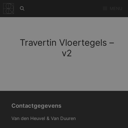
Ga
MENU
naar
de
inhoud
Travertin Vloertegels –
v2
Contactgegevens
Van den Heuvel & Van Duuren