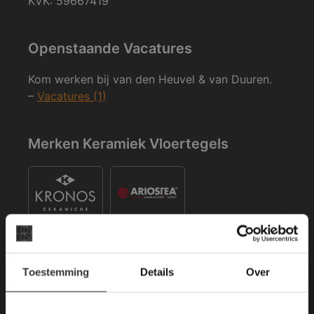
KVK: 59667419
Openstaande Vacatures
Kom werken bij van den Heuvel & van Duuren.
–
Vacatures (1)
Merken Keramiek Vloertegels
×
Toestemming
Details
Over
Deze website maakt
Merken Keramiek Terrastegels
gebruik van cookies.