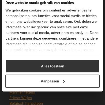
This Cookie Banner was deleted and is no
Deze website maakt gebruik van cookies
longer working. Please contact the website
We gebruiken cookies om content en advertenties te
administrator.
Deze website gebruikt cookies om de
personaliseren, om functies voor social media te bieden
gebruikerservaring te verbeteren. Door
en om ons websiteverkeer te analyseren. Ook delen we
Merken Glasmozaïek
gebruik te maken van onze website geeft u
informatie over uw gebruik van onze site met onze
toestemming voor alle cookies in
partners voor social media, adverteren en analyse. Deze
overeenstemming met ons cookiebeleid.
Lees
verder
partners kunnen deze gegevens combineren met andere
informatie die u aan ze heeft verstrekt of die ze hebben
ALLES ACCEPTEREN
verzameld op basis van uw gebruik van hun services.
Meeste Gezochte Natuursteen
ALLES AFWIJZEN
Natuursteen vloeren
Alles toestaan
Leisteen vloer
DETAILS WEERGEVEN
Terrastegels
Leisteen terrastegels
Aanpassen
Marmer vloer
Marmer tegels
Friese Witjes
Belgisch hardsteen