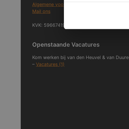
Algemene voorwaarden
Mail ons
KVK: 59667419
Openstaande Vacatures
Kom werken bij van den Heuvel & van Duure
–
Vacatures (1)