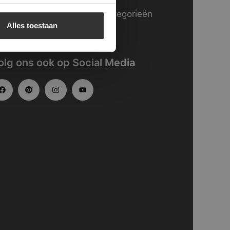
kijk
hier
onze website in categorieën
Alles toestaan
gedeeld.
olg ons ook op Social Media