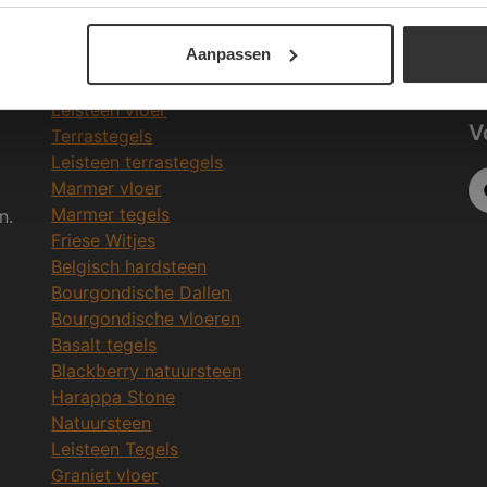
Be
Meeste Gezochte Natuursteen
Aanpassen
in
Natuursteen vloeren
Leisteen vloer
V
Terrastegels
Leisteen terrastegels
Marmer vloer
Marmer tegels
n.
Friese Witjes
Belgisch hardsteen
Bourgondische Dallen
Bourgondische vloeren
Basalt tegels
Blackberry natuursteen
Harappa Stone
Natuursteen
Leisteen Tegels
Graniet vloer