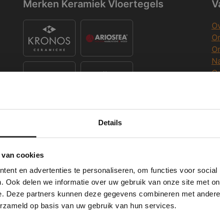
Merken Keramiek Vloertegels
V
Ov
On
O
Na
O
Co
K
Merken Keramiek Terrastegels
Details
Deze website maakt gebruik van cookies.
K
 Banner was deleted and is no longer working. Please contact the website ad
te gebruikt cookies om de gebruikerservaring te verbeteren. Door gebruik t
 van cookies
e geeft u toestemming voor alle cookies in overeenstemming met ons cookie
W
ent en advertenties te personaliseren, om functies voor social
verder
Merken Glasmozaïek
. Ook delen we informatie over uw gebruik van onze site met on
Wi
e. Deze partners kunnen deze gegevens combineren met andere i
ALLES ACCEPTEREN
ALLES AFWIJZEN
erzameld op basis van uw gebruik van hun services.
Me
DETAILS WEERGEVEN