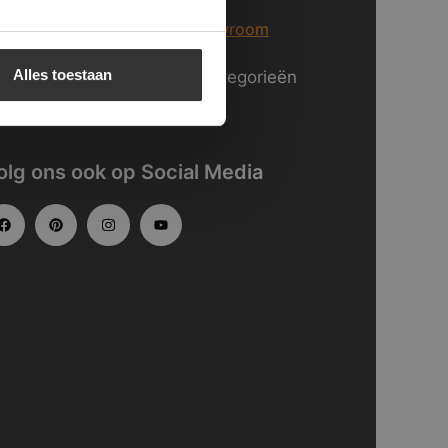
er informatie over
onze showroom
Alles toestaan
kijk
hier
onze website in categorieën
gedeeld.
olg ons ook op Social Media