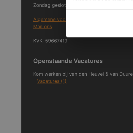
Zondag gesloten.
Algemene voorwaarden
Mail ons
KVK: 59667419
Openstaande Vacatures
Kom werken bij van den Heuvel & van Duure
–
Vacatures (1)