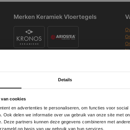
Merken Keramiek Vloertegels
V
Ov
On
O
Na
O
Co
K
Merken Keramiek Terrastegels
Details
Deze website maakt gebruik van cookies.
K
 Banner was deleted and is no longer working. Please contact the website ad
te gebruikt cookies om de gebruikerservaring te verbeteren. Door gebruik t
 van cookies
e geeft u toestemming voor alle cookies in overeenstemming met ons cookie
ent en advertenties te personaliseren, om functies voor social
verder
W
. Ook delen we informatie over uw gebruik van onze site met on
Merken Glasmozaïek
e. Deze partners kunnen deze gegevens combineren met andere i
ALLES ACCEPTEREN
ALLES AFWIJZEN
Wi
erzameld op basis van uw gebruik van hun services.