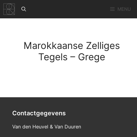
Ga
MENU
naar
de
inhoud
Marokkaanse Zelliges
Tegels – Grege
Contactgegevens
Van den Heuvel & Van Duuren