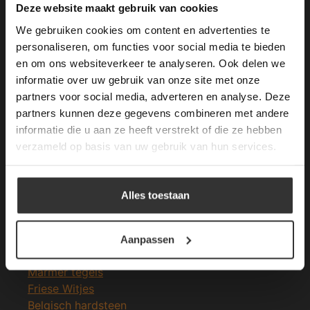
This Cookie Banner was deleted and is no
Deze website maakt gebruik van cookies
longer working. Please contact the website
We gebruiken cookies om content en advertenties te
administrator.
Deze website gebruikt cookies om de
personaliseren, om functies voor social media te bieden
gebruikerservaring te verbeteren. Door
en om ons websiteverkeer te analyseren. Ook delen we
Merken Glasmozaïek
gebruik te maken van onze website geeft u
informatie over uw gebruik van onze site met onze
toestemming voor alle cookies in
partners voor social media, adverteren en analyse. Deze
overeenstemming met ons cookiebeleid.
Lees
verder
partners kunnen deze gegevens combineren met andere
informatie die u aan ze heeft verstrekt of die ze hebben
ALLES ACCEPTEREN
verzameld op basis van uw gebruik van hun services.
Meeste Gezochte Natuursteen
ALLES AFWIJZEN
Natuursteen vloeren
Alles toestaan
Leisteen vloer
DETAILS WEERGEVEN
Terrastegels
Leisteen terrastegels
Aanpassen
Marmer vloer
Marmer tegels
Friese Witjes
Belgisch hardsteen