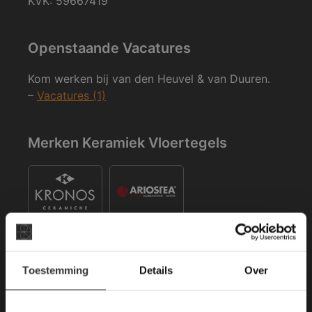
KVK: 59667419
Openstaande Vacatures
Kom werken bij van den Heuvel & van Duuren.
–
Vacatures (1)
Merken Keramiek Vloertegels
×
Toestemming
Details
Over
Deze website maakt
Merken Keramiek Terrastegels
gebruik van cookies.