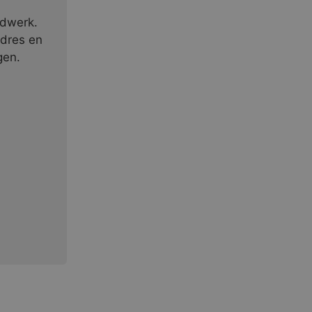
ndwerk.
adres en
gen.