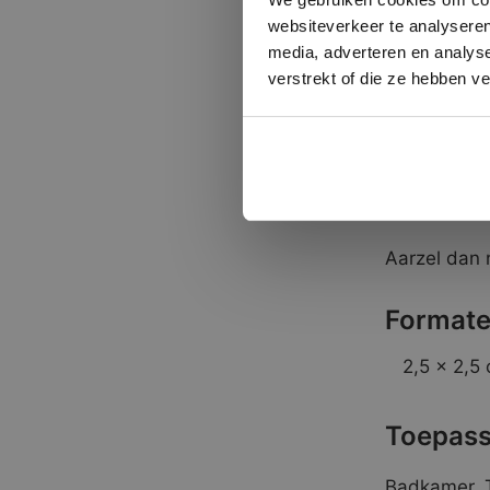
Tussen de st
websiteverkeer te analyseren
het glas al
media, adverteren en analys
opzichte va
verstrekt of die ze hebben v
Fosfo | Arg
Bij elke gl
Bent u op z
Aarzel dan 
Formate
2,5 x 2,5
Toepass
Badkamer, 