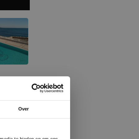
×
Over
ministrator.
e maken van
beleid.
Lees
 media te bieden en om ons