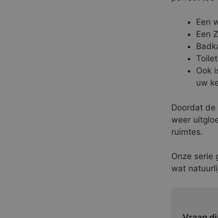
Een w
Een Z
Badk
Toilet
Ook i
uw k
Doordat de 
weer uitglo
ruimtes.
Onze serie 
wat natuurli
Vraag di