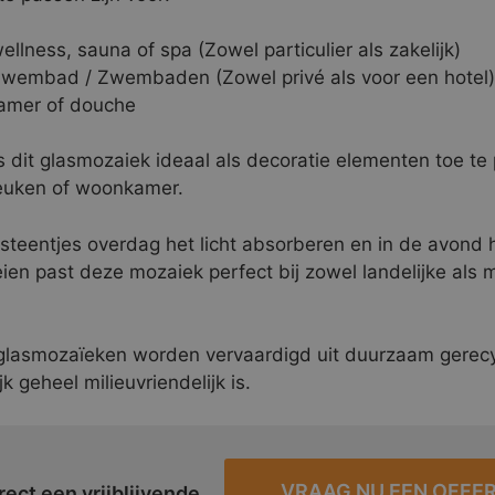
ellness, sauna of spa (Zowel particulier als zakelijk)
wembad / Zwembaden (Zowel privé als voor een hotel)
amer of douche
s dit glasmozaiek ideaal als decoratie elementen toe te
euken of woonkamer.
steentjes overdag het licht absorberen en in de avond h
eien past deze mozaiek perfect bij zowel landelijke als
glasmozaïeken worden vervaardigd uit duurzaam gerecy
jk geheel milieuvriendelijk is.
VRAAG NU EEN OFFE
rect een vrijblijvende