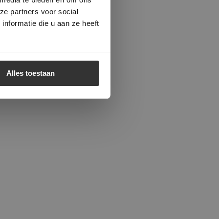
bindingen om
ze partners voor social
iervan ten
nformatie die u aan ze heeft
 dat de
w mozaïek.
Alles toestaan