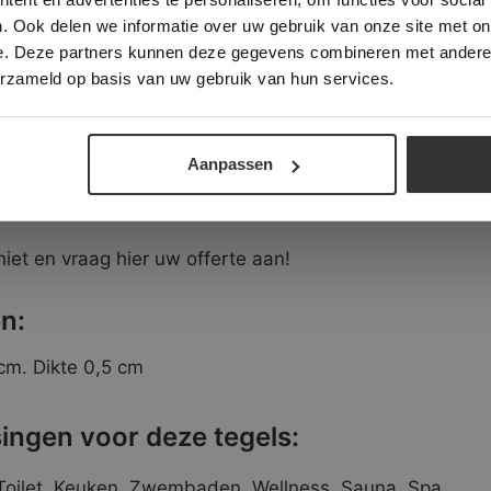
ukjes glas in, zitten kunststof puntjes. Dit zijn de ver
. Ook delen we informatie over uw gebruik van onze site met on
s een mozaïek bij elkaar te houden. Het grote voordeel h
e. Deze partners kunnen deze gegevens combineren met andere i
ALLES ACCEPTEREN
ALLES AFWIJZEN
n regulier glasmozaïek welke verwerkt zijn om matjes is
erzameld op basis van uw gebruik van hun services.
o eenvoudig op maat te maken is in de verwerking.
DETAILS WEERGEVEN
asmozaiek kunnen wij een voeg leveren in de kleur van u
Aanpassen
oek naar een veilig en lichtgevend glasmozaïek?
niet en vraag hier uw offerte aan!
n:
 cm. Dikte 0,5 cm
ingen voor deze tegels:
Toilet, Keuken, Zwembaden, Wellness, Sauna, Spa