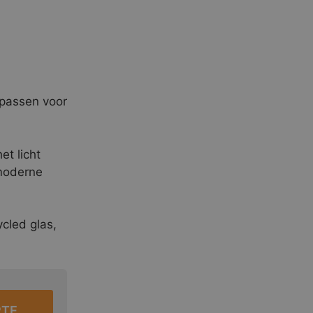
 passen voor
et licht
 moderne
cled glas,
RTE