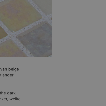
k van beige
k ander
 the dark
nker, welke