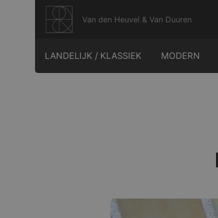
Ga
naar
Van den Heuvel & Van Duuren
de
inhoud
LANDELIJK / KLASSIEK
MODERN