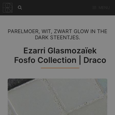
Ga
MENU
naar
de
inhoud
PARELMOER, WIT, ZWART GLOW IN THE
DARK STEENTJES.
Ezarri Glasmozaïek
Fosfo Collection | Draco