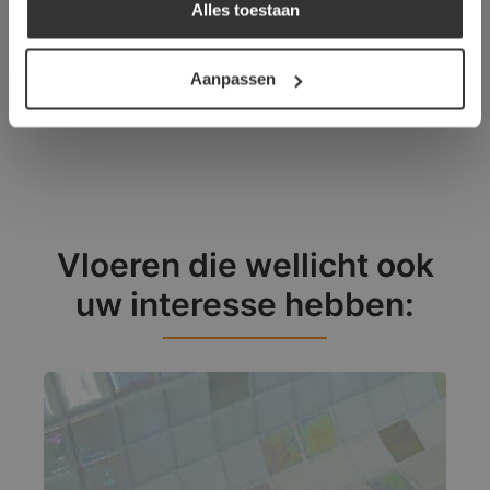
tegelzettersgilde
Alles toestaan
DETAILS WEERGEVEN
Meer dan 500 m2 showroom
Meer dan 500 m2 showtuin
Aanpassen
Vloeren die wellicht ook
uw interesse hebben: