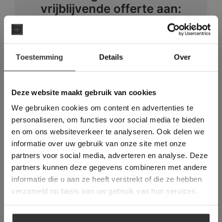
vrijblijvende offerte aan:
Een offerte aanvragen bij van den
Heuvel & van Duuren is handwerk. Wij
×
denken met u mee, maken een prijs op
Toestemming
Details
Over
Deze website maakt
basis van het leveradres en eventueel is
gebruik van cookies.
een prijs voor het legwerk ook direct op
This Cookie Banner was deleted and is no
Deze website maakt gebruik van cookies
te vragen.
longer working. Please contact the website
We gebruiken cookies om content en advertenties te
administrator.
Deze website gebruikt cookies om de
personaliseren, om functies voor social media te bieden
OFFERTE AANVRAGEN
gebruikerservaring te verbeteren. Door
en om ons websiteverkeer te analyseren. Ook delen we
gebruik te maken van onze website geeft u
informatie over uw gebruik van onze site met onze
toestemming voor alle cookies in
partners voor social media, adverteren en analyse. Deze
overeenstemming met ons cookiebeleid.
Lees
#1 in de categorie vloeren op
verder
partners kunnen deze gegevens combineren met andere
Trustpilot
informatie die u aan ze heeft verstrekt of die ze hebben
Binnen 24 uur een passende
ALLES ACCEPTEREN
verzameld op basis van uw gebruik van hun services.
offerte
ALLES AFWIJZEN
Legwerk vanuit het