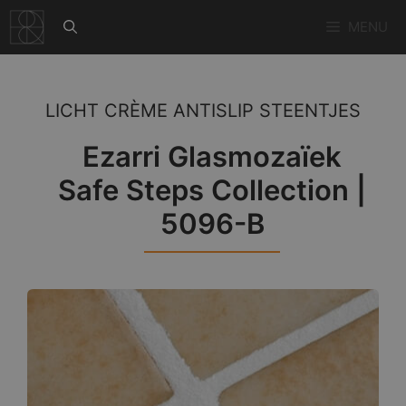
Ga
MENU
naar
de
inhoud
LICHT CRÈME ANTISLIP STEENTJES
Ezarri Glasmozaïek
Safe Steps Collection |
5096-B