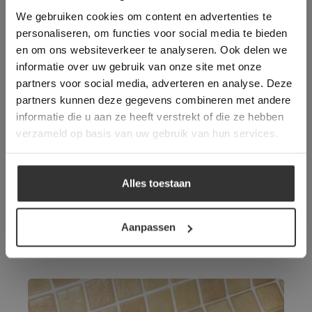
longer working. Please contact the website
offerte
We gebruiken cookies om content en advertenties te
administrator.
Legwerk vanuit het
Deze website gebruikt cookies om de
personaliseren, om functies voor social media te bieden
gebruikerservaring te verbeteren. Door
tegelzettersgilde
en om ons websiteverkeer te analyseren. Ook delen we
gebruik te maken van onze website geeft u
Meer dan 500 m2 showroom
informatie over uw gebruik van onze site met onze
toestemming voor alle cookies in
partners voor social media, adverteren en analyse. Deze
overeenstemming met ons cookiebeleid.
Lees
Meer dan 500 m2 showtuin
verder
partners kunnen deze gegevens combineren met andere
informatie die u aan ze heeft verstrekt of die ze hebben
ALLES ACCEPTEREN
verzameld op basis van uw gebruik van hun services.
ALLES AFWIJZEN
Alles toestaan
DETAILS WEERGEVEN
Vloeren die wellicht ook
Aanpassen
uw interesse hebben: