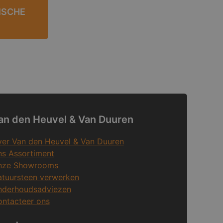
ISCHE
an den Heuvel & Van Duuren
er Van den Heuvel & Van Duuren
s Assortiment
nze Showrooms
tuursteen verwerken
nderhoudsadviezen
ntacteer ons