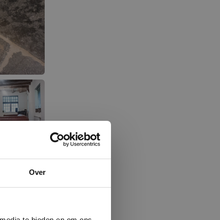
×
Over
ministrator.
e maken van
beleid.
Lees
 media te bieden en om ons