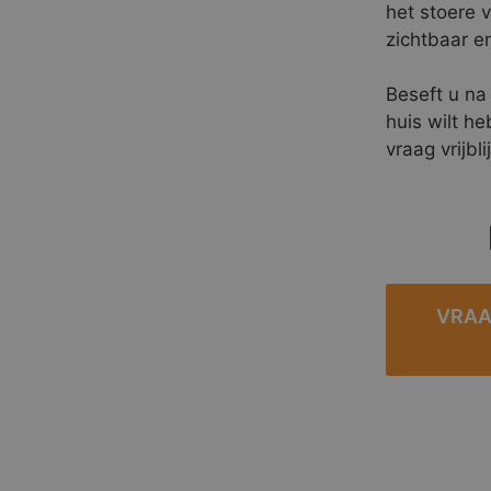
het stoere v
zichtbaar e
Beseft u na 
huis wilt h
vraag vrijbl
VRAA