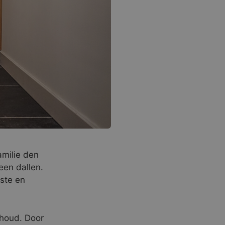
amilie den
een dallen.
ste en
rhoud. Door