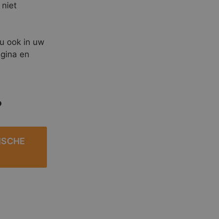
 niet
 u ook in uw
agina en
?
ISCHE