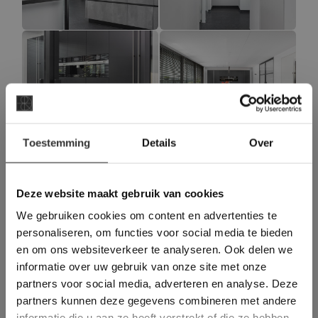
×
Toestemming
Details
Over
Deze website maakt
gebruik van cookies.
This Cookie Banner was deleted and is no
Deze website maakt gebruik van cookies
longer working. Please contact the website
We gebruiken cookies om content en advertenties te
administrator.
Deze website gebruikt cookies om de
personaliseren, om functies voor social media te bieden
gebruikerservaring te verbeteren. Door
en om ons websiteverkeer te analyseren. Ook delen we
gebruik te maken van onze website geeft u
informatie over uw gebruik van onze site met onze
toestemming voor alle cookies in
partners voor social media, adverteren en analyse. Deze
overeenstemming met ons cookiebeleid.
Lees
verder
partners kunnen deze gegevens combineren met andere
informatie die u aan ze heeft verstrekt of die ze hebben