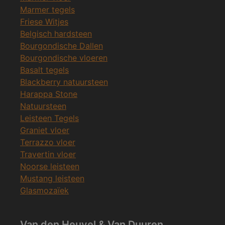
Marmer tegels
Friese Witjes
Belgisch hardsteen
Bourgondische Dallen
Bourgondische vloeren
Basalt tegels
Blackberry natuursteen
Harappa Stone
Natuursteen
Leisteen Tegels
Graniet vloer
Terrazzo vloer
Travertin vloer
Noorse leisteen
Mustang leisteen
Glasmozaïek
Van den Heuvel & Van Duuren