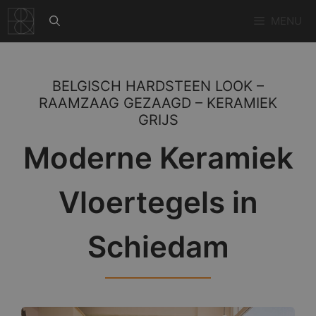
Ga
MENU
naar
de
inhoud
BELGISCH HARDSTEEN LOOK –
RAAMZAAG GEZAAGD – KERAMIEK
GRIJS
Moderne Keramiek
Vloertegels in
Schiedam