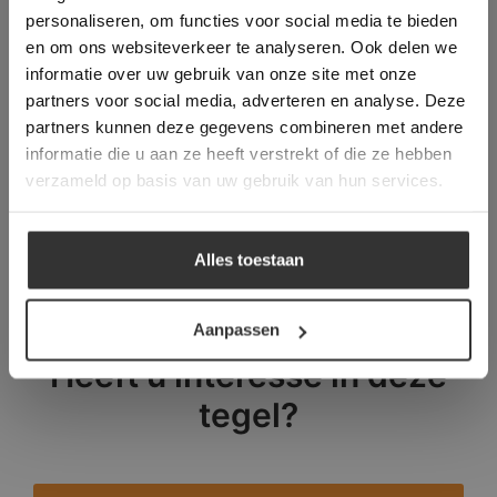
Deze website gebruikt cookies om de
personaliseren, om functies voor social media te bieden
gebruikerservaring te verbeteren. Door
en om ons websiteverkeer te analyseren. Ook delen we
gebruik te maken van onze website geeft u
informatie over uw gebruik van onze site met onze
toestemming voor alle cookies in
partners voor social media, adverteren en analyse. Deze
overeenstemming met ons cookiebeleid.
Lees
verder
partners kunnen deze gegevens combineren met andere
informatie die u aan ze heeft verstrekt of die ze hebben
ALLES ACCEPTEREN
verzameld op basis van uw gebruik van hun services.
ALLES AFWIJZEN
Alles toestaan
DETAILS WEERGEVEN
Aanpassen
Heeft u interesse in deze
tegel?