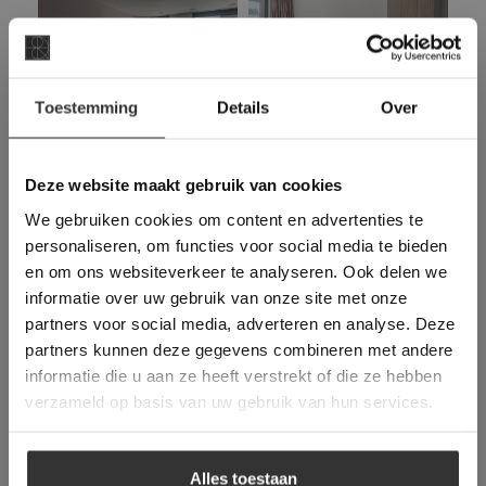
×
Toestemming
Details
Over
Deze website maakt
gebruik van cookies.
This Cookie Banner was deleted and is no
Deze website maakt gebruik van cookies
longer working. Please contact the website
We gebruiken cookies om content en advertenties te
administrator.
Deze website gebruikt cookies om de
personaliseren, om functies voor social media te bieden
gebruikerservaring te verbeteren. Door
en om ons websiteverkeer te analyseren. Ook delen we
gebruik te maken van onze website geeft u
informatie over uw gebruik van onze site met onze
toestemming voor alle cookies in
partners voor social media, adverteren en analyse. Deze
overeenstemming met ons cookiebeleid.
Lees
verder
partners kunnen deze gegevens combineren met andere
informatie die u aan ze heeft verstrekt of die ze hebben
ALLES ACCEPTEREN
verzameld op basis van uw gebruik van hun services.
ALLES AFWIJZEN
Alles toestaan