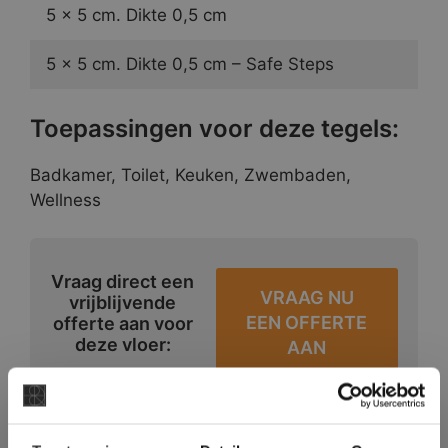
5 x 5 cm. Dikte 0,5 cm
5 x 5 cm. Dikte 0,5 cm – Safe Steps
Toepassingen voor deze tegels:
Badkamer, Toilet, Keuken, Zwembaden,
Wellness
Vraag direct een
VRAAG NU
vrijblijvende
EEN OFFERTE
offerte aan voor
deze vloer:
AAN
×