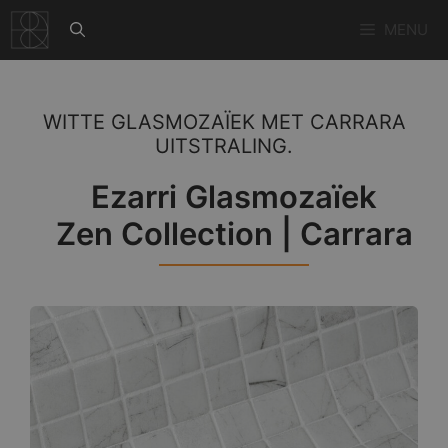
Ga
MENU
naar
de
inhoud
WITTE GLASMOZAÏEK MET CARRARA
UITSTRALING.
Ezarri Glasmozaïek
Zen Collection | Carrara