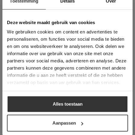
Toestemming
Details
Over
Deze website maakt
gebruik van cookies.
This Cookie Banner was deleted and is no
Deze website maakt gebruik van cookies
longer working. Please contact the website
We gebruiken cookies om content en advertenties te
administrator.
Deze website gebruikt cookies om de
personaliseren, om functies voor social media te bieden
gebruikerservaring te verbeteren. Door
en om ons websiteverkeer te analyseren. Ook delen we
gebruik te maken van onze website geeft u
informatie over uw gebruik van onze site met onze
toestemming voor alle cookies in
partners voor social media, adverteren en analyse. Deze
overeenstemming met ons cookiebeleid.
Lees
Vraag direct een
verder
partners kunnen deze gegevens combineren met andere
vrijblijvende offerte aan:
informatie die u aan ze heeft verstrekt of die ze hebben
ALLES ACCEPTEREN
verzameld op basis van uw gebruik van hun services.
Een offerte aanvragen bij van den
Heuvel & van Duuren is handwerk. Wij
ALLES AFWIJZEN
denken met u mee, maken een prijs op
Alles toestaan
basis van het leveradres en eventueel is
DETAILS WEERGEVEN
een prijs voor het legwerk ook direct op
Aanpassen
te vragen.