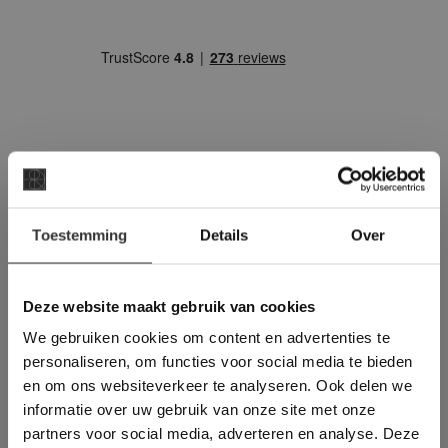
×
Vraag direct een
Toestemming
Details
Over
Deze website maakt
vrijblijvende offerte aan:
gebruik van cookies.
This Cookie Banner was deleted and is no
Een offerte aanvragen bij van den
Deze website maakt gebruik van cookies
longer working. Please contact the website
Heuvel & van Duuren is handwerk. Wij
We gebruiken cookies om content en advertenties te
administrator.
denken met u mee, maken een prijs op
Deze website gebruikt cookies om de
personaliseren, om functies voor social media te bieden
gebruikerservaring te verbeteren. Door
basis van het leveradres en eventueel is
en om ons websiteverkeer te analyseren. Ook delen we
gebruik te maken van onze website geeft u
een prijs voor het legwerk ook direct op
informatie over uw gebruik van onze site met onze
toestemming voor alle cookies in
te vragen.
partners voor social media, adverteren en analyse. Deze
overeenstemming met ons cookiebeleid.
Lees