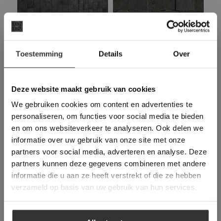
×
Formaten:
Toestemming
Details
Over
Deze website maakt
gebruik van cookies.
Mozaïek – Mosaico: 5 x 5 cm. Dikte 1 cm
This Cookie Banner was deleted and is no
Deze website maakt gebruik van cookies
Mozaïek – Broke: 2,5 x 3 / 4 cm. Dikte 1 cm
longer working. Please contact the website
We gebruiken cookies om content en advertenties te
administrator.
Deze website gebruikt cookies om de
personaliseren, om functies voor social media te bieden
Mozaïek – Muro 3D: 10,7 x 10,7 cm. Dikte 1
gebruikerservaring te verbeteren. Door
en om ons websiteverkeer te analyseren. Ook delen we
cm
gebruik te maken van onze website geeft u
informatie over uw gebruik van onze site met onze
toestemming voor alle cookies in
partners voor social media, adverteren en analyse. Deze
overeenstemming met ons cookiebeleid.
Lees
Toepassingen voor deze tegels:
verder
partners kunnen deze gegevens combineren met andere
informatie die u aan ze heeft verstrekt of die ze hebben
Woonkamer, keuken, hal / gang, toilet,
ALLES ACCEPTEREN
verzameld op basis van uw gebruik van hun services.
badkamer
ALLES AFWIJZEN