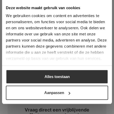
This Cookie Banner was deleted and is no
Deze website maakt gebruik van cookies
longer working. Please contact the website
Formaten:
We gebruiken cookies om content en advertenties te
administrator.
Deze website gebruikt cookies om de
personaliseren, om functies voor social media te bieden
Mattoncino: 1,6 x 1,6 cm. Dikte 0,9 cm
gebruikerservaring te verbeteren. Door
en om ons websiteverkeer te analyseren. Ook delen we
gebruik te maken van onze website geeft u
informatie over uw gebruik van onze site met onze
toestemming voor alle cookies in
Lapis: 13,5 x 10 cm | 10 x 10 cm | 4,5 x 10
partners voor social media, adverteren en analyse. Deze
overeenstemming met ons cookiebeleid.
Lees
cm. Dikte 0,9 cm
verder
partners kunnen deze gegevens combineren met andere
informatie die u aan ze heeft verstrekt of die ze hebben
100 Tessere: 3 x 3 cm. Dikte 0,9 cm
ALLES ACCEPTEREN
verzameld op basis van uw gebruik van hun services.
ALLES AFWIJZEN
Toepassingen voor deze tegels:
Alles toestaan
DETAILS WEERGEVEN
Woonkamer, keuken, hal / gang, toilet,
badkamer
Aanpassen
Vraag direct een vrijblijvende