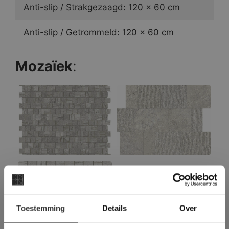
Anti-slip / Strakgezaagd: 120 x 60 cm
Anti-slip / Getrommeld: 120 x 60 cm
Mozaïek
:
×
Toestemming
Details
Over
Deze website maakt
gebruik van cookies.