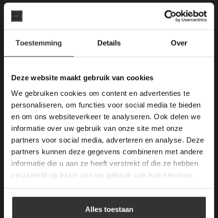
E-mail: info@vdh-vd.nl
×
Openingstijden Breda:
Toestemming
Details
Over
Deze website maakt
Kantoor:
gebruik van cookies.
Ma. t/m Zat: 8:30 tot 17:00
This Cookie Banner was deleted and is no
Deze website maakt gebruik van cookies
longer working. Please contact the website
Zondag gesloten.
We gebruiken cookies om content en advertenties te
administrator.
Deze website gebruikt cookies om de
personaliseren, om functies voor social media te bieden
Algemene voorwaarden
gebruikerservaring te verbeteren. Door
en om ons websiteverkeer te analyseren. Ook delen we
Mail ons
gebruik te maken van onze website geeft u
informatie over uw gebruik van onze site met onze
toestemming voor alle cookies in
partners voor social media, adverteren en analyse. Deze
overeenstemming met ons cookiebeleid.
Lees
KVK: 59667419
verder
partners kunnen deze gegevens combineren met andere
informatie die u aan ze heeft verstrekt of die ze hebben
ALLES ACCEPTEREN
verzameld op basis van uw gebruik van hun services.
Openstaande Vacatures
ALLES AFWIJZEN
Kom werken bij van den Heuvel & van Duuren.
Alles toestaan
–
Vacatures (1)