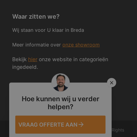
Waar zitten we?
Wij staan voor U klaar in Breda
Meer informatie over
onze showroom
Bekijk
hier
onze website in categorieën
ingedeeld.
Volg ons ook op Social Media
Hoe kunnen wij u verder
helpen?
VRAAG OFFERTE AAN
© 2012 – 2026 Van den Heuvel & Van Duuren. All Rights
Reserved.