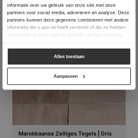
gebruik te maken van onze website geeft u
informatie over uw gebruik van onze site met onze
toestemming voor alle cookies in
partners voor social media, adverteren en analyse. Deze
overeenstemming met ons cookiebeleid.
Lees
verder
partners kunnen deze gegevens combineren met andere
informatie die u aan ze heeft verstrekt of die ze hebben
ALLES ACCEPTEREN
verzameld op basis van uw gebruik van hun services.
ALLES AFWIJZEN
Vloeren die wellicht ook
Alles toestaan
uw interesse hebben:
DETAILS WEERGEVEN
Aanpassen
Marokkaanse Zelliges Tegels | Gris