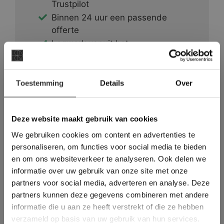
Trustpilot
Binnen 24 uur een passende
offerte
Legwerk vanuit het
tegelzettersgilde
Meer dan 500 m2 showroom
×
Meer dan 500 m2 showtuin
Toestemming
Details
Over
Deze website maakt
gebruik van cookies.
This Cookie Banner was deleted and is no
Deze website maakt gebruik van cookies
longer working. Please contact the website
We gebruiken cookies om content en advertenties te
administrator.
Deze website gebruikt cookies om de
personaliseren, om functies voor social media te bieden
gebruikerservaring te verbeteren. Door
en om ons websiteverkeer te analyseren. Ook delen we
gebruik te maken van onze website geeft u
Vloeren die wellicht ook
informatie over uw gebruik van onze site met onze
toestemming voor alle cookies in
partners voor social media, adverteren en analyse. Deze
overeenstemming met ons cookiebeleid.
Lees
uw interesse hebben:
verder
partners kunnen deze gegevens combineren met andere
informatie die u aan ze heeft verstrekt of die ze hebben
ALLES ACCEPTEREN
verzameld op basis van uw gebruik van hun services.