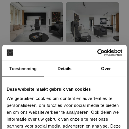
×
Toestemming
Details
Over
Deze website maakt
gebruik van cookies.
This Cookie Banner was deleted and is no
Deze website maakt gebruik van cookies
longer working. Please contact the website
We gebruiken cookies om content en advertenties te
administrator.
Deze website gebruikt cookies om de
personaliseren, om functies voor social media te bieden
gebruikerservaring te verbeteren. Door
en om ons websiteverkeer te analyseren. Ook delen we
gebruik te maken van onze website geeft u
informatie over uw gebruik van onze site met onze
toestemming voor alle cookies in
partners voor social media, adverteren en analyse. Deze
overeenstemming met ons cookiebeleid.
Lees