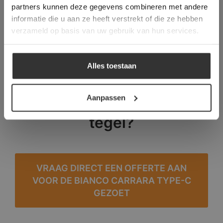
verder
partners kunnen deze gegevens combineren met andere
informatie die u aan ze heeft verstrekt of die ze hebben
ALLES ACCEPTEREN
verzameld op basis van uw gebruik van hun services.
ALLES AFWIJZEN
Alles toestaan
DETAILS WEERGEVEN
Aanpassen
Heeft u interesse in deze
tegel?
VRAAG DIRECT EEN OFFERTE AAN
VOOR DE BIANCO CARRARA TYPE-C
GEZOET