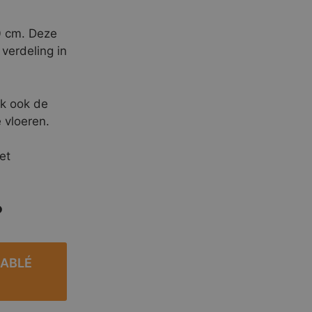
0 cm. Deze
 verdeling in
jk ook de
 vloeren.
et
?
SABLÉ