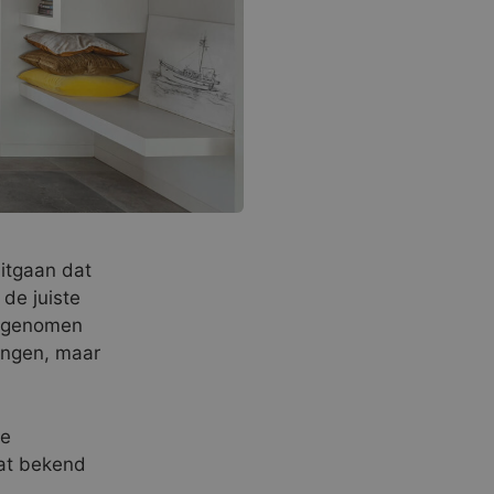
itgaan dat
 de juiste
jd genomen
lingen, maar
ge
aat bekend