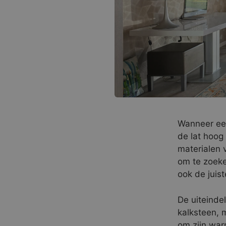
Wanneer een
de lat hoog
materialen 
om te zoeke
ook de juist
De uiteindel
kalksteen, 
om zijn warm