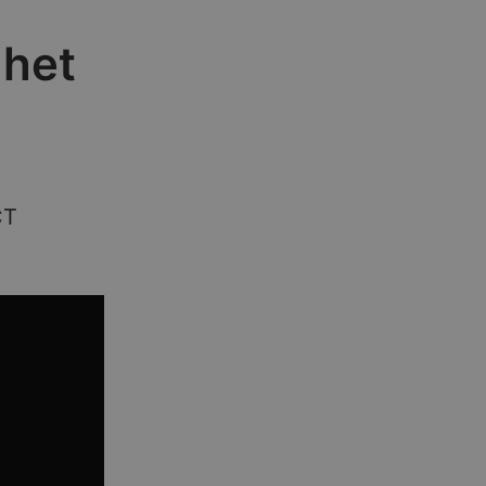
 het
CT