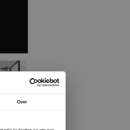
×
Over
ministrator.
e maken van
beleid.
Lees
 media te bieden en om ons