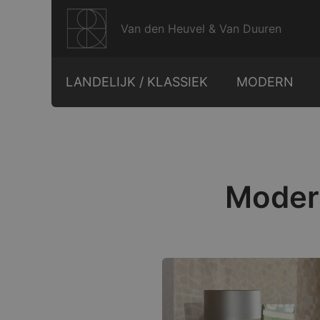
Ga
naar
Van den Heuvel & Van Duuren
de
inhoud
LANDELIJK / KLASSIEK
MODERN
Modern