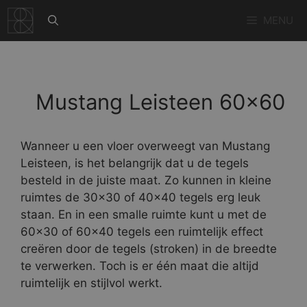
Ga
MENU
naar
de
inhoud
Mustang Leisteen 60×60
Wanneer u een vloer overweegt van Mustang
Leisteen, is het belangrijk dat u de tegels
besteld in de juiste maat. Zo kunnen in kleine
ruimtes de 30×30 of 40×40 tegels erg leuk
staan. En in een smalle ruimte kunt u met de
60×30 of 60×40 tegels een ruimtelijk effect
creëren door de tegels (stroken) in de breedte
te verwerken. Toch is er één maat die altijd
ruimtelijk en stijlvol werkt.