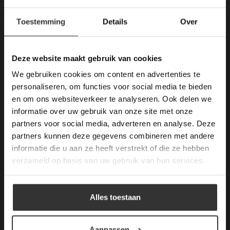
Kantoor:
×
Toestemming
Details
Over
Deze website maakt
Ma. t/m Zat: 8:30 tot 17:00
gebruik van cookies.
Zondag gesloten.
This Cookie Banner was deleted and is no
Deze website maakt gebruik van cookies
longer working. Please contact the website
Algemene voorwaarden
We gebruiken cookies om content en advertenties te
administrator.
Mail ons
Deze website gebruikt cookies om de
personaliseren, om functies voor social media te bieden
gebruikerservaring te verbeteren. Door
en om ons websiteverkeer te analyseren. Ook delen we
KVK: 59667419
gebruik te maken van onze website geeft u
informatie over uw gebruik van onze site met onze
toestemming voor alle cookies in
partners voor social media, adverteren en analyse. Deze
overeenstemming met ons cookiebeleid.
Lees
verder
partners kunnen deze gegevens combineren met andere
Openstaande Vacatures
informatie die u aan ze heeft verstrekt of die ze hebben
ALLES ACCEPTEREN
verzameld op basis van uw gebruik van hun services.
Kom werken bij van den Heuvel & van Duuren.
–
Vacatures (1)
ALLES AFWIJZEN
Alles toestaan
Merken Keramiek Vloertegels
DETAILS WEERGEVEN
Aanpassen