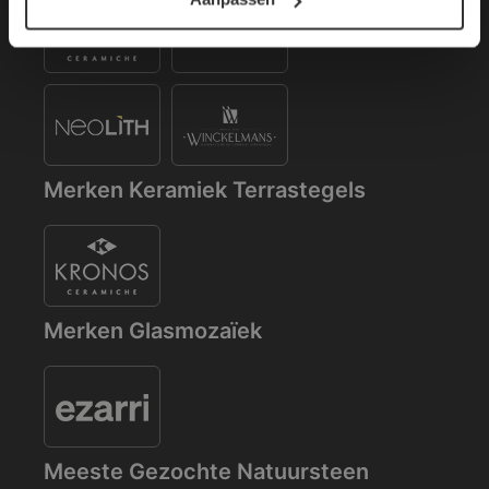
Merken Keramiek Terrastegels
Merken Glasmozaïek
Meeste Gezochte Natuursteen