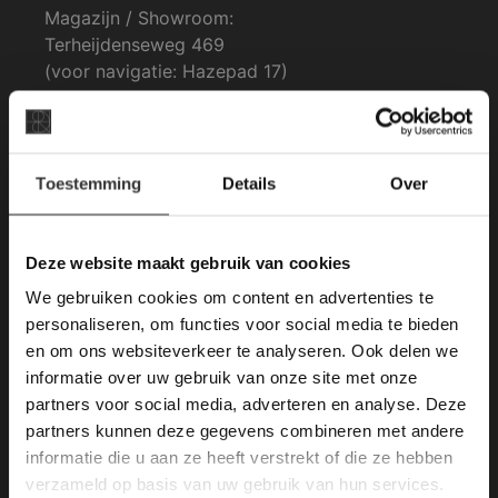
Magazijn / Showroom:
Terheijdenseweg 469
(voor navigatie: Hazepad 17)
4825 BK Breda
tel: 076-3030554
×
Toestemming
Details
Over
Deze website maakt
E-mail: info@vdh-vd.nl
gebruik van cookies.
This Cookie Banner was deleted and is no
Openingstijden Breda:
Deze website maakt gebruik van cookies
longer working. Please contact the website
Kantoor:
We gebruiken cookies om content en advertenties te
administrator.
Deze website gebruikt cookies om de
personaliseren, om functies voor social media te bieden
Ma. t/m Zat: 8:30 tot 17:00
gebruikerservaring te verbeteren. Door
en om ons websiteverkeer te analyseren. Ook delen we
gebruik te maken van onze website geeft u
Zondag gesloten.
informatie over uw gebruik van onze site met onze
toestemming voor alle cookies in
partners voor social media, adverteren en analyse. Deze
overeenstemming met ons cookiebeleid.
Lees
Algemene voorwaarden
verder
partners kunnen deze gegevens combineren met andere
Mail ons
informatie die u aan ze heeft verstrekt of die ze hebben
ALLES ACCEPTEREN
verzameld op basis van uw gebruik van hun services.