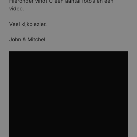
Hieronder vindt U een aantal foto’s en een
video.
Veel kijkplezier.
John & Mitchel