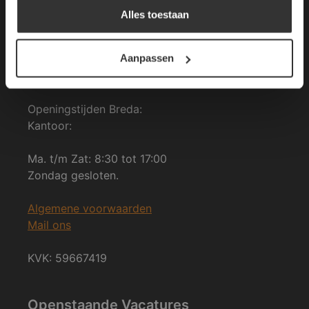
4825 BK Breda
Alles toestaan
DETAILS WEERGEVEN
tel: 076-3030554
Aanpassen
E-mail: info@vdh-vd.nl
Openingstijden Breda:
Kantoor:
Ma. t/m Zat: 8:30 tot 17:00
Zondag gesloten.
Algemene voorwaarden
Mail ons
KVK: 59667419
Openstaande Vacatures