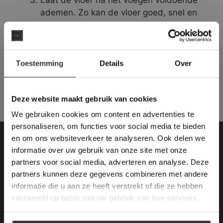
Laat de vloer na het voegen voldoende
ademen. Zo kan de vloer goed, snel en
regelmatig drogen. Op deze manier
drogen de voegen mooi egaal op en
verkleint u de kans op vochtuitslag in de
×
stenen.
Toestemming
Details
Over
Deze website maakt
gebruik van cookies.
This Cookie Banner was deleted and is no
Deze website maakt gebruik van cookies
longer working. Please contact the website
We gebruiken cookies om content en advertenties te
administrator.
Deze website gebruikt cookies om de
personaliseren, om functies voor social media te bieden
gebruikerservaring te verbeteren. Door
en om ons websiteverkeer te analyseren. Ook delen we
gebruik te maken van onze website geeft u
Contactgegevens
informatie over uw gebruik van onze site met onze
toestemming voor alle cookies in
partners voor social media, adverteren en analyse. Deze
overeenstemming met ons cookiebeleid.
Lees
Van den Heuvel & Van Duuren
verder
partners kunnen deze gegevens combineren met andere
informatie die u aan ze heeft verstrekt of die ze hebben
Magazijn / Showroom:
ALLES ACCEPTEREN
verzameld op basis van uw gebruik van hun services.
Terheijdenseweg 469
(voor navigatie: Hazepad 17)
ALLES AFWIJZEN