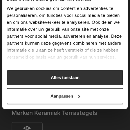
longer working. Please contact the website
We gebruiken cookies om content en advertenties te
administrator.
Openstaande Vacatures
Deze website gebruikt cookies om de
personaliseren, om functies voor social media te bieden
gebruikerservaring te verbeteren. Door
en om ons websiteverkeer te analyseren. Ook delen we
Kom werken bij van den Heuvel & van Duuren.
gebruik te maken van onze website geeft u
informatie over uw gebruik van onze site met onze
toestemming voor alle cookies in
–
Vacatures (1)
partners voor social media, adverteren en analyse. Deze
overeenstemming met ons cookiebeleid.
Lees
verder
partners kunnen deze gegevens combineren met andere
informatie die u aan ze heeft verstrekt of die ze hebben
Merken Keramiek Vloertegels
ALLES ACCEPTEREN
verzameld op basis van uw gebruik van hun services.
ALLES AFWIJZEN
Alles toestaan
DETAILS WEERGEVEN
Aanpassen
Merken Keramiek Terrastegels