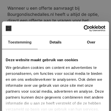
Wanneer u een offerte aanvraagt bij
Bourgondischedalles.nl heeft u altijd de optie,
direct een offerte aan te vragen voor het
verwerken van onze tegels. Deze offerte is
uiteraard vrijblijvend, maar met onze
×
specialisten bent u 100% zeker van een juiste
Toestemming
Details
Over
Deze website maakt
verwerking. Onze tegelzetters werken al jaren
gebruik van cookies.
met deze Bourgondische Dallen. Ze kennen dan
ook alle valkuilen, zoals de dikte verschillen en
This Cookie Banner was deleted and is no
Deze website maakt gebruik van cookies
longer working. Please contact the website
de sterke zuiging van de steen tijdens het
We gebruiken cookies om content en advertenties te
administrator.
voegen.
Deze website gebruikt cookies om de
personaliseren, om functies voor social media te bieden
gebruikerservaring te verbeteren. Door
en om ons websiteverkeer te analyseren. Ook delen we
gebruik te maken van onze website geeft u
Het impregneren van onze
informatie over uw gebruik van onze site met onze
toestemming voor alle cookies in
Bourgondische Dallen
partners voor social media, adverteren en analyse. Deze
overeenstemming met ons cookiebeleid.
Lees
verder
partners kunnen deze gegevens combineren met andere
Het impregneren van onze Bourgondische
informatie die u aan ze heeft verstrekt of die ze hebben
Dallen gebeurt in 2 lagen. De eerste laag zorgt
ALLES ACCEPTEREN
verzameld op basis van uw gebruik van hun services.