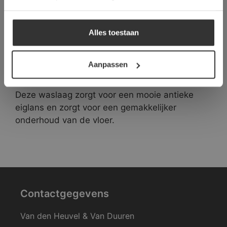
voor een verharding van de toplaag, zodat de
stenen minder kwetsbaar worden. Daarnaast
ALLES AFWIJZEN
heeft deze diepte impregneer een
Alles toestaan
kleurverdiepende werking. Hierdoor worden de
DETAILS WEERGEVEN
verouderingen van de Bourgondische Dallen
Aanpassen
extra mooi in beeld gebracht. De tweede laag
bestaat uit een “was”. Dit is onze Dallenwas.
Deze waslaag zorgt voor een mooie antieke
eiglans en zorgt voor een gemakkelijker
onderhoud van de vloer.
Contactgegevens
Van den Heuvel & Van Duuren