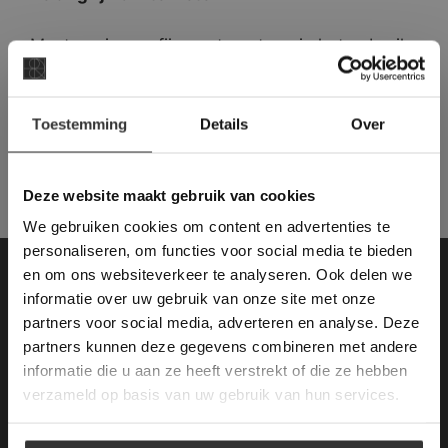
Mustang is een fijne natuursteen in het gebruik,
maar deze natuursteen heeft bijzondere
eigenschappen die tijdens het verwerken een
×
grote rol kunnen spelen in de uiteindelijke
Toestemming
Details
Over
Deze website maakt
kwaliteit van uw vloer.
gebruik van cookies.
This Cookie Banner was deleted and is no
Deze website maakt gebruik van cookies
longer working. Please contact the website
We gebruiken cookies om content en advertenties te
administrator.
Deze website gebruikt cookies om de
personaliseren, om functies voor social media te bieden
gebruikerservaring te verbeteren. Door
en om ons websiteverkeer te analyseren. Ook delen we
gebruik te maken van onze website geeft u
Contactgegevens
informatie over uw gebruik van onze site met onze
toestemming voor alle cookies in
partners voor social media, adverteren en analyse. Deze
overeenstemming met ons cookiebeleid.
Lees
Van den Heuvel & Van Duuren
verder
partners kunnen deze gegevens combineren met andere
informatie die u aan ze heeft verstrekt of die ze hebben
Magazijn / Showroom:
ALLES ACCEPTEREN
verzameld op basis van uw gebruik van hun services.
Terheijdenseweg 469
(voor navigatie: Hazepad 17)
ALLES AFWIJZEN