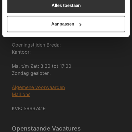
4825 BK Breda
Alles toestaan
DETAILS WEERGEVEN
tel: 076-3030554
Aanpassen
E-mail: info@vdh-vd.nl
Openingstijden Breda:
Kantoor:
Ma. t/m Zat: 8:30 tot 17:00
Zondag gesloten.
Algemene voorwaarden
Mail ons
KVK: 59667419
Openstaande Vacatures