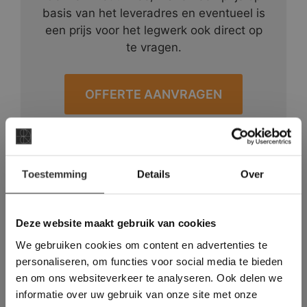
basis van het leveradres en eventueel is
een prijs voor het legwerk ook direct op
te vragen.
OFFERTE AANVRAGEN
#1 in de categorie vloeren op
×
Trustpilot
Toestemming
Details
Over
Binnen 24 uur een passende
Deze website maakt
offerte
gebruik van cookies.
Legwerk vanuit het
This Cookie Banner was deleted and is no
Deze website maakt gebruik van cookies
tegelzettersgilde
longer working. Please contact the website
We gebruiken cookies om content en advertenties te
administrator.
Meer dan 500 m2 showroom
Deze website gebruikt cookies om de
personaliseren, om functies voor social media te bieden
Meer dan 500 m2 showtuin
gebruikerservaring te verbeteren. Door
en om ons websiteverkeer te analyseren. Ook delen we
gebruik te maken van onze website geeft u
informatie over uw gebruik van onze site met onze
toestemming voor alle cookies in