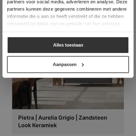
partners voor social media, adverteren en analyse. Deze
overeenstemming met ons cookiebeleid.
Lees
verder
partners kunnen deze gegevens combineren met andere
informatie die u aan ze heeft verstrekt of die ze hebben
ALLES ACCEPTEREN
verzameld op basis van uw gebruik van hun services.
Vloeren die wellicht ook
ALLES AFWIJZEN
Alles toestaan
uw interesse hebben:
DETAILS WEERGEVEN
Aanpassen
Pietra | Aurelia Grigio | Zandsteen
Look Keramiek