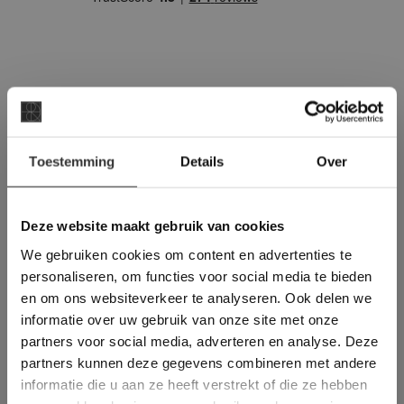
×
Vraag direct een
Toestemming
Details
Over
Deze website maakt
vrijblijvende offerte aan:
gebruik van cookies.
Een offerte aanvragen bij van den
This Cookie Banner was deleted and is no
Deze website maakt gebruik van cookies
longer working. Please contact the website
Heuvel & van Duuren is handwerk. Wij
We gebruiken cookies om content en advertenties te
administrator.
denken met u mee, maken een prijs op
Deze website gebruikt cookies om de
personaliseren, om functies voor social media te bieden
basis van het leveradres en eventueel is
gebruikerservaring te verbeteren. Door
en om ons websiteverkeer te analyseren. Ook delen we
gebruik te maken van onze website geeft u
een prijs voor het legwerk ook direct op
informatie over uw gebruik van onze site met onze
toestemming voor alle cookies in
te vragen.
partners voor social media, adverteren en analyse. Deze
overeenstemming met ons cookiebeleid.
Lees
verder
partners kunnen deze gegevens combineren met andere
informatie die u aan ze heeft verstrekt of die ze hebben
OFFERTE AANVRAGEN
ALLES ACCEPTEREN