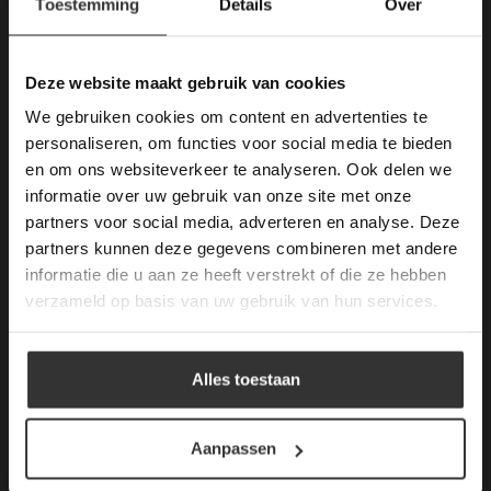
Toestemming
Details
Over
Deze website maakt
gebruik van cookies.
This Cookie Banner was deleted and is no
Deze website maakt gebruik van cookies
longer working. Please contact the website
Merken Keramiek Terrastegels
We gebruiken cookies om content en advertenties te
administrator.
Deze website gebruikt cookies om de
personaliseren, om functies voor social media te bieden
gebruikerservaring te verbeteren. Door
en om ons websiteverkeer te analyseren. Ook delen we
gebruik te maken van onze website geeft u
informatie over uw gebruik van onze site met onze
toestemming voor alle cookies in
partners voor social media, adverteren en analyse. Deze
overeenstemming met ons cookiebeleid.
Lees
verder
Merken Glasmozaïek
partners kunnen deze gegevens combineren met andere
informatie die u aan ze heeft verstrekt of die ze hebben
ALLES ACCEPTEREN
verzameld op basis van uw gebruik van hun services.
ALLES AFWIJZEN
Alles toestaan
Meeste Gezochte Natuursteen
DETAILS WEERGEVEN
Natuursteen vloeren
Aanpassen
Leisteen vloer