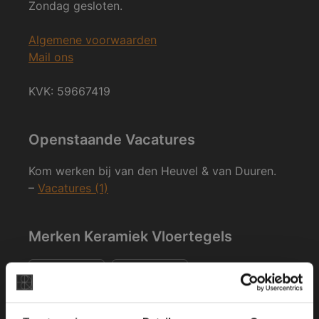
Zondag gesloten.
Algemene voorwaarden
Mail ons
KVK: 59667419
Openstaande Vacatures
Kom werken bij van den Heuvel & van Duuren.
–
Vacatures (1)
Merken Keramiek Vloertegels
×