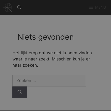
Ga
MENU
naar
de
inhoud
Niets gevonden
Het lijkt erop dat we niet kunnen vinden
waar je naar zoekt. Misschien kun je er
naar zoeken.
Zoek
naar: