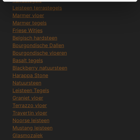
Terrastegels
Leisteen terrastegels
Marmer vloer
Marmer tegels
Friese Witjes
Belgisch hardsteen
Bourgondische Dallen
Bourgondische vloeren
Basalt tegels
Blackberry natuursteen
Harappa Stone
Natuursteen
Leisteen Tegels
Graniet vloer
Terrazzo vloer
Travertin vloer
Noorse leisteen
Mustang leisteen
Glasmozaïek