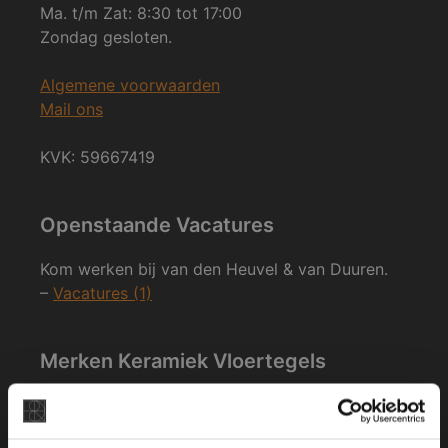
Ma. t/m Zat: 8:30 tot 17:00
Zondag gesloten.
Algemene voorwaarden
Mail ons
KVK: 59667419
Openstaande Vacatures
Kom werken bij van den Heuvel & van Duuren.
–
Vacatures (1)
Merken Keramiek Vloertegels