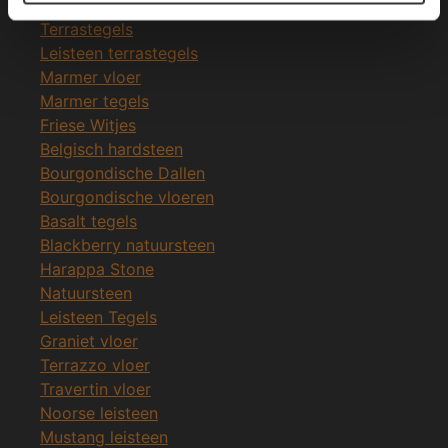
Leisteen vloer
Terrastegels
Leisteen terrastegels
Marmer vloer
Marmer tegels
Friese Witjes
Belgisch hardsteen
Bourgondische Dallen
Bourgondische vloeren
Basalt tegels
Blackberry natuursteen
Harappa Stone
Natuursteen
Leisteen Tegels
Graniet vloer
Terrazzo vloer
Travertin vloer
Noorse leisteen
Mustang leisteen