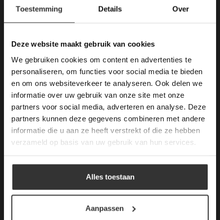
×
Toestemming
Details
Over
Deze website maakt
gebruik van cookies.
This Cookie Banner was deleted and is no
Deze website maakt gebruik van cookies
longer working. Please contact the website
We gebruiken cookies om content en advertenties te
administrator.
Merken Keramiek Terrastegels
Deze website gebruikt cookies om de
personaliseren, om functies voor social media te bieden
gebruikerservaring te verbeteren. Door
en om ons websiteverkeer te analyseren. Ook delen we
gebruik te maken van onze website geeft u
informatie over uw gebruik van onze site met onze
toestemming voor alle cookies in
partners voor social media, adverteren en analyse. Deze
overeenstemming met ons cookiebeleid.
Lees
verder
partners kunnen deze gegevens combineren met andere
Merken Glasmozaïek
informatie die u aan ze heeft verstrekt of die ze hebben
ALLES ACCEPTEREN
verzameld op basis van uw gebruik van hun services.
ALLES AFWIJZEN
Alles toestaan
Meeste Gezochte Natuursteen
DETAILS WEERGEVEN
Aanpassen
Natuursteen vloeren