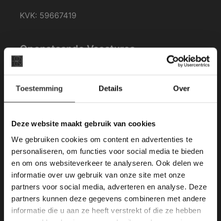
KVK: 59667419
Openstaande Vacatures
Kom werken bij van den Heuvel & van Duuren.
×
–
Vacatures (1)
Toestemming
Details
Over
Deze website maakt
gebruik van cookies.
Merken Keramiek Vloertegels
This Cookie Banner was deleted and is no
Deze website maakt gebruik van cookies
longer working. Please contact the website
We gebruiken cookies om content en advertenties te
administrator.
Deze website gebruikt cookies om de
personaliseren, om functies voor social media te bieden
gebruikerservaring te verbeteren. Door
en om ons websiteverkeer te analyseren. Ook delen we
gebruik te maken van onze website geeft u
informatie over uw gebruik van onze site met onze
toestemming voor alle cookies in
partners voor social media, adverteren en analyse. Deze
overeenstemming met ons cookiebeleid.
Lees
verder
partners kunnen deze gegevens combineren met andere
informatie die u aan ze heeft verstrekt of die ze hebben
ALLES ACCEPTEREN