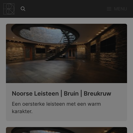
Ga
MENU
naar
de
inhoud
Noorse Leisteen | Bruin | Breukruw
Een oersterke leisteen met een warm
karakter.