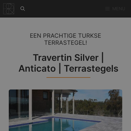
Ga
MENU
naar
de
inhoud
EEN PRACHTIGE TURKSE
TERRASTEGEL!
Travertin Silver |
Anticato | Terrastegels