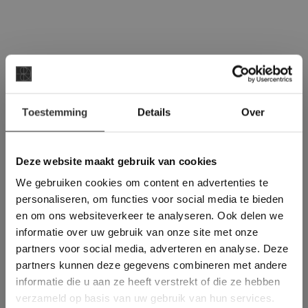
Vraag direct een
×
vrijblijvende offerte aan:
Toestemming
Details
Over
Deze website maakt
gebruik van cookies.
Een offerte aanvragen bij van den
This Cookie Banner was deleted and is no
Heuvel & van Duuren is handwerk. Wij
Deze website maakt gebruik van cookies
longer working. Please contact the website
denken met u mee, maken een prijs op
We gebruiken cookies om content en advertenties te
administrator.
basis van het leveradres en eventueel is
Deze website gebruikt cookies om de
personaliseren, om functies voor social media te bieden
gebruikerservaring te verbeteren. Door
een prijs voor het legwerk ook direct op
en om ons websiteverkeer te analyseren. Ook delen we
gebruik te maken van onze website geeft u
te vragen.
informatie over uw gebruik van onze site met onze
toestemming voor alle cookies in
partners voor social media, adverteren en analyse. Deze
overeenstemming met ons cookiebeleid.
Lees
verder
partners kunnen deze gegevens combineren met andere
OFFERTE AANVRAGEN
informatie die u aan ze heeft verstrekt of die ze hebben
ALLES ACCEPTEREN
verzameld op basis van uw gebruik van hun services.