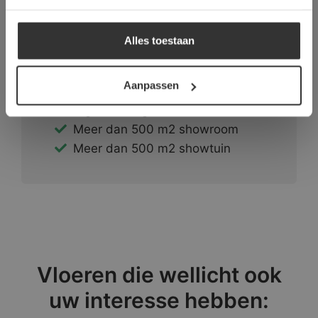
#1 in de categorie vloeren op
ALLES AFWIJZEN
Trustpilot
Alles toestaan
Binnen 24 uur een passende
DETAILS WEERGEVEN
offerte
Aanpassen
Legwerk vanuit het
tegelzettersgilde
Meer dan 500 m2 showroom
Meer dan 500 m2 showtuin
Vloeren die wellicht ook
uw interesse hebben: