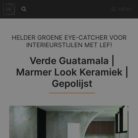
Ga
MENU
naar
de
inhoud
HELDER GROENE EYE-CATCHER VOOR
INTERIEURSTIJLEN MET LEF!
Verde Guatamala |
Marmer Look Keramiek |
Gepolijst