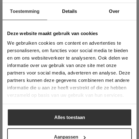
3. Zilverzand en Cement
×
Toestemming
Details
Over
Deze website maakt
In sommige gevallen wordt er gekozen om te
gebruik van cookies.
voegen met zilverzand en cement. Dit is een
This Cookie Banner was deleted and is no
oude, nog steeds betrouwbare methode, maar
Deze website maakt gebruik van cookies
longer working. Please contact the website
deze voegen zijn minder flexibel dan de
We gebruiken cookies om content en advertenties te
administrator.
speciale voegmortels.
Deze website gebruikt cookies om de
personaliseren, om functies voor social media te bieden
gebruikerservaring te verbeteren. Door
en om ons websiteverkeer te analyseren. Ook delen we
gebruik te maken van onze website geeft u
Voeg uw Belgisch hardsteen tegels
informatie over uw gebruik van onze site met onze
toestemming voor alle cookies in
partners voor social media, adverteren en analyse. Deze
overeenstemming met ons cookiebeleid.
Lees
volgens het volgende stappenplan om
verder
partners kunnen deze gegevens combineren met andere
evt. problemen te voorkomen.
informatie die u aan ze heeft verstrekt of die ze hebben
ALLES ACCEPTEREN
verzameld op basis van uw gebruik van hun services.
1.
Gebruik bij het voegen van Belgisch
hardsteen nooit te natte voegmortel. Wanneer u
ALLES AFWIJZEN
Belgisch hardsteen te nat voegt, loopt u het
Alles toestaan
risico dat er aanslag in / op de toplaag van de
DETAILS WEERGEVEN
steen ontstaat.
Aanpassen