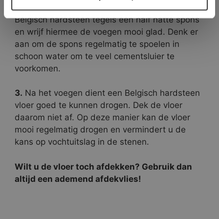
2.
Gebruik bij het schoonmaken van uw
Belgisch hardsteen tegels een half natte spons
en wrijf hiermee de voegen mooi glad. Denk er
aan om de spons regelmatig te spoelen in
schoon water om te veel cementsluier te
voorkomen.
3.
Na het voegen dient een Belgisch hardsteen
vloer goed te kunnen drogen. Dek de vloer
daarom niet af. Op deze manier kan de vloer
mooi regelmatig drogen en vermindert u de
kans op vochtuitslag in de stenen.
Wilt u de vloer toch afdekken? Gebruik dan
altijd een ademend afdekvlies!