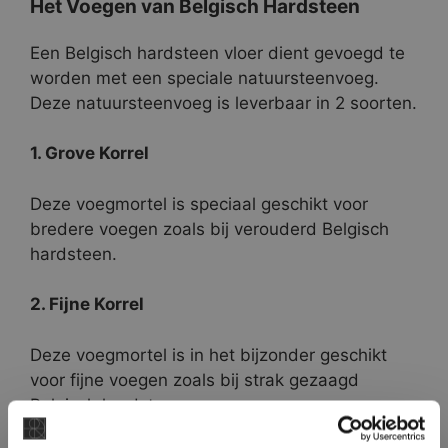
Het Voegen van Belgisch Hardsteen
Een Belgisch hardsteen vloer dient gevoegd te
worden met een speciale natuursteenvoeg.
Deze natuursteenvoeg is leverbaar in 2 soorten.
1. Grove Korrel
Deze voegmortel is speciaal geschikt voor
bredere voegen zoals bij verouderd Belgisch
hardsteen.
2. Fijne Korrel
Deze voegmortel is in het bijzonder geschikt
voor fijne voegen zoals bij strak gezaagd
Belgisch hardsteen.