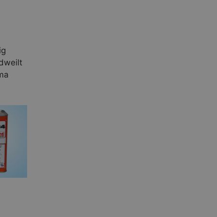
ig
dweilt
ima