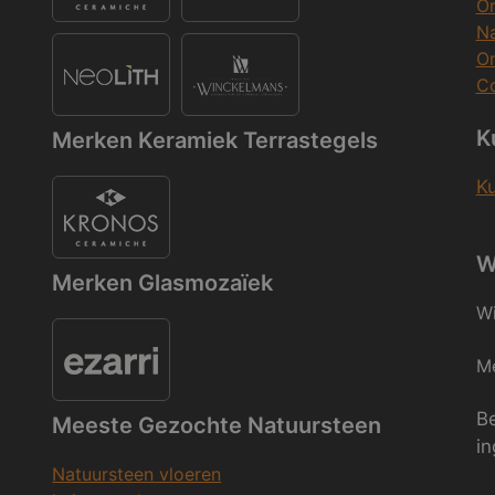
O
Na
O
Co
K
Merken Keramiek Terrastegels
K
W
Merken Glasmozaïek
Wi
Me
Be
Meeste Gezochte Natuursteen
in
Natuursteen vloeren