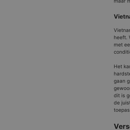
maar m
Viet
Vietna
heeft.
met ee
condit
Het ka
hardst
gaan g
gewoon
dit is 
de jui
toepas
Vers