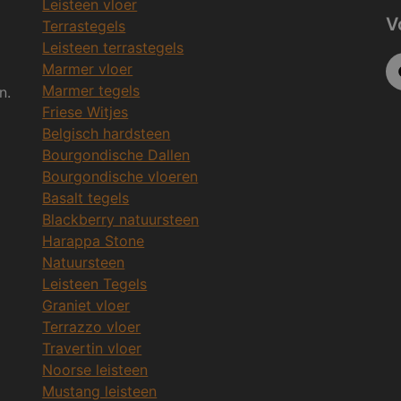
Leisteen vloer
V
Terrastegels
Leisteen terrastegels
Marmer vloer
Marmer tegels
n.
Friese Witjes
Belgisch hardsteen
Bourgondische Dallen
Bourgondische vloeren
Basalt tegels
Blackberry natuursteen
Harappa Stone
Natuursteen
Leisteen Tegels
Graniet vloer
Terrazzo vloer
Travertin vloer
Noorse leisteen
Mustang leisteen