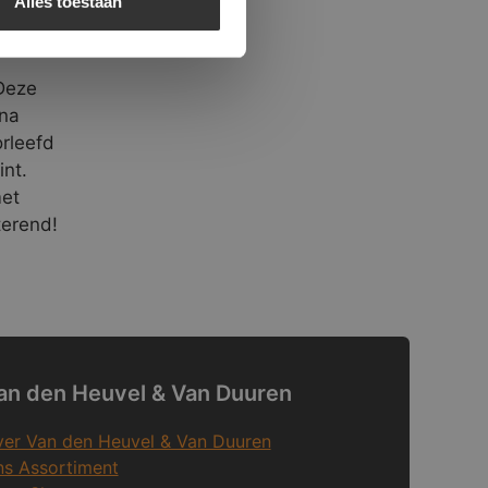
Alles toestaan
Deze
rna
rleefd
int.
met
terend!
an den Heuvel & Van Duuren
er Van den Heuvel & Van Duuren
s Assortiment