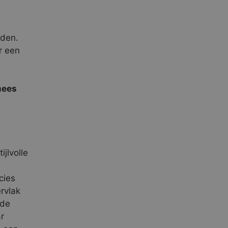
nden.
r een
mees
jlvolle
cies
rvlak
 de
r