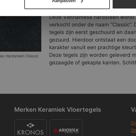
Aanpassen
amees Hardsteen Geschuurd en Gezuurd
Deze Vietnamese hardsteen wordt
verkocht onder de naam “Classic”. 
tegels zijn eerst geschuurd en daa
gezuurd. Hierdoor ontstaat een doo
karakter vanuit een prachtige kleurt
Deze tegels zijn worden geleverd 
es Hardsteen Classic
gezaagde of gekapte kanten. Schit
Merken Keramiek Vloertegels
V
Ov
On