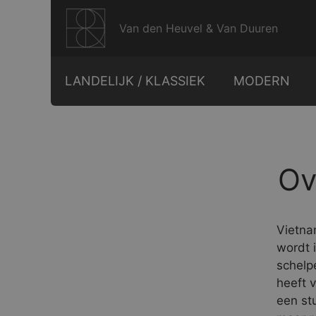
Ga
naar
Van den Heuvel & Van Duuren
de
inhoud
LANDELIJK / KLASSIEK
MODERN
Ov
Vietna
wordt 
schelp
heeft 
een stu