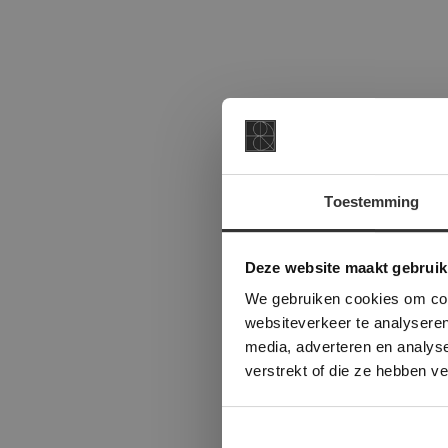
Vietn
Toestemming
This Cookie
Deze websi
Deze website maakt gebruik
onze websit
We gebruiken cookies om cont
Vietname
websiteverkeer te analyseren
Finish
media, adverteren en analys
verstrekt of die ze hebben v