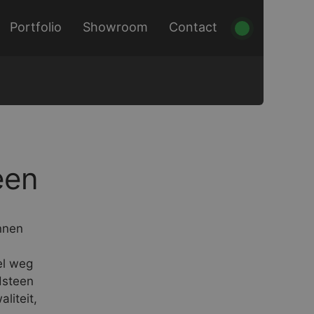
Portfolio
Showroom
Contact
een
nnen
el weg
dsteen
liteit,