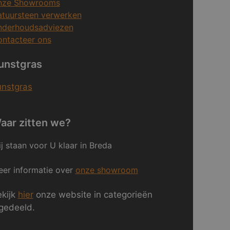
nze Showrooms
tuursteen verwerken
nderhoudsadviezen
ntacteer ons
unstgras
unstgras
aar zitten we?
j staan voor U klaar in Breda
er informatie over
onze showroom
kijk
hier
onze website in categorieën
gedeeld.