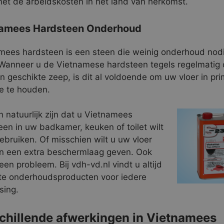
et de arbeidskosten in het land van herkomst.
namees Hardsteen Onderhoud
mees hardsteen is een steen die weinig onderhoud nod
 Wanneer u de Vietnamese hardsteen tegels regelmatig 
n geschikte zeep, is dit al voldoende om uw vloer in pr
ie te houden.
n natuurlijk zijn dat u Vietnamees
een in uw badkamer, keuken of toilet wilt
ebruiken. Of misschien wilt u uw vloer
 een extra beschermlaag geven. Ook
geen probleem. Bij vdh-vd.nl vindt u altijd
ste onderhoudsproducten voor iedere
sing.
chillende afwerkingen in Vietnamees