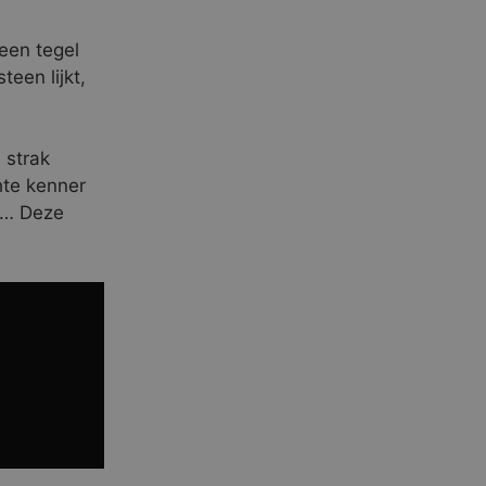
een tegel
een lijkt,
 strak
hte kenner
en… Deze