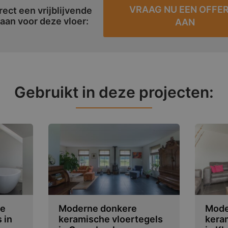
VRAAG NU EEN OFFE
rect een vrijblijvende
 aan voor deze vloer:
AAN
Gebruikt in deze projecten:
he
Moderne donkere
Mode
 in
keramische vloertegels
kera