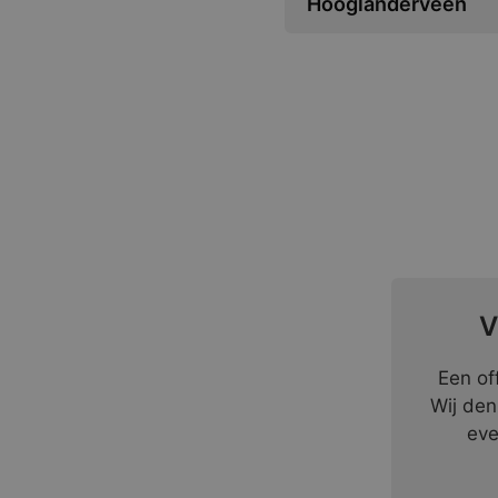
Hooglanderveen
V
Een of
Wij den
eve