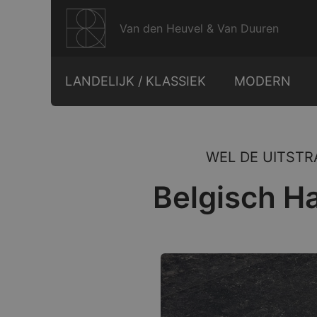
Ga
naar
Van den Heuvel & Van Duuren
de
inhoud
LANDELIJK / KLASSIEK
MODERN
WEL DE UITST
Belgisch H