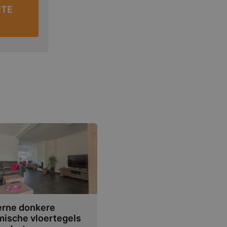
RTE
rne donkere
mische vloertegels