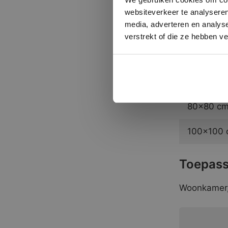
30×60 cm.
websiteverkeer te analyseren
media, adverteren en analys
60×60 cm.
verstrekt of die ze hebben v
60×120 cm
40×80 cm.
80×80 cm.
100×100 c
Toepass
Woonkamer, 