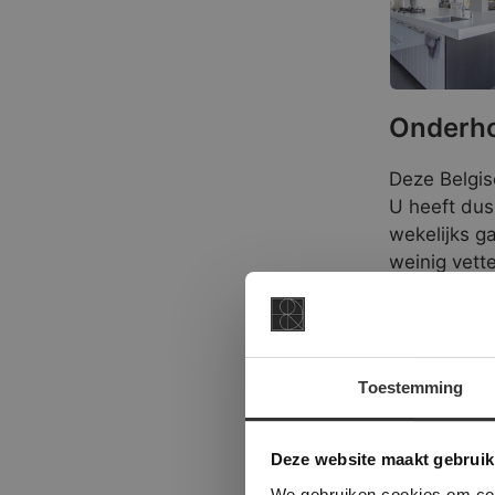
Onderho
Deze Belgis
U heeft dus
wekelijks g
weinig vette
De Belgisch
tegellijm. 
dient de li
Toestemming
te bevatten
This Cookie
Deze websi
Formate
Deze website maakt gebruik
onze websit
We gebruiken cookies om cont