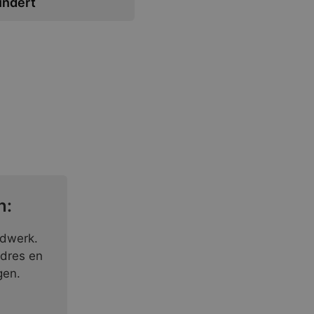
undert
n:
ndwerk.
adres en
gen.