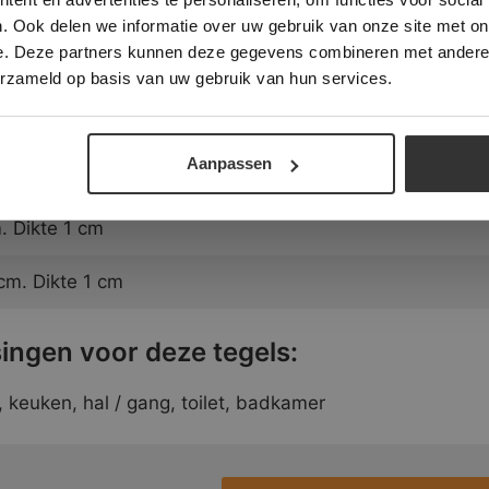
 Dikte 1 cm
. Ook delen we informatie over uw gebruik van onze site met on
e. Deze partners kunnen deze gegevens combineren met andere i
ALLES ACCEPTEREN
ALLES AFWIJZEN
 Dikte 1 cm
erzameld op basis van uw gebruik van hun services.
DETAILS WEERGEVEN
. Dikte 1 cm
Aanpassen
 Dikte 1 cm
 Dikte 1 cm
m. Dikte 1 cm
ingen voor deze tegels:
keuken, hal / gang, toilet, badkamer