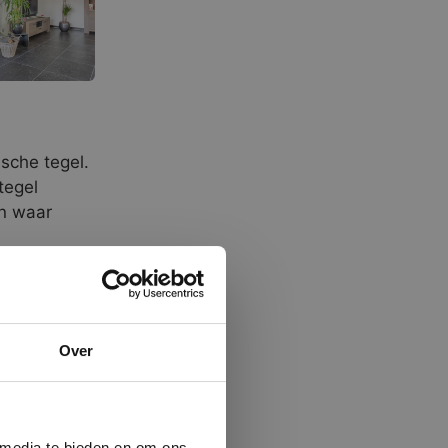
sche tegel.
tegel
en waar
xibele
. Daarnaast
×
poedervorm
Over
ministrator.
e maken van
beleid.
Lees
 media te bieden en om ons