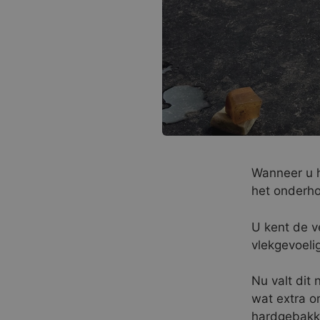
Wanneer u he
het onderhou
U kent de v
vlekgevoeli
Nu valt dit 
wat extra o
hardgebakk