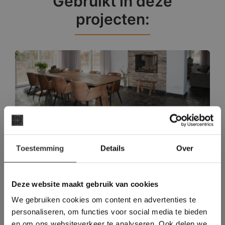
Gebruikt in deze
projecten:
Landelijke Donkere Vloertegels in
×
Nederweert-Eind
Toestemming
Details
Over
Deze website maakt
gebruik van cookies.
This Cookie Banner was deleted and is no
Deze website maakt gebruik van cookies
longer working. Please contact the website
We gebruiken cookies om content en advertenties te
administrator.
Deze website gebruikt cookies om de
personaliseren, om functies voor social media te bieden
gebruikerservaring te verbeteren. Door
en om ons websiteverkeer te analyseren. Ook delen we