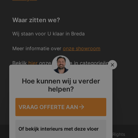
Waar zitten we?
Wij staan voor U klaar in Breda
Meer informatie over
onze showroom
Bekijk
hier
onze website in categorieën
ingedeeld.
Hoe kunnen wij u verder
helpen?
Volg ons ook op Social Media
VRAAG OFFERTE AAN
Of bekijk interieurs met deze vloer
© 2012 – 2026 Van den Heuvel & Van Duuren. All Rights