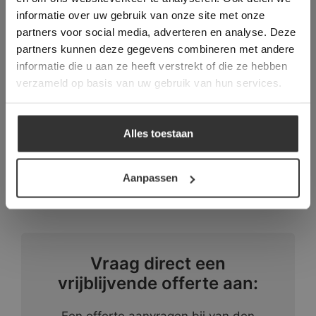
gebruik te maken van onze website geeft u
informatie over uw gebruik van onze site met onze
toestemming voor alle cookies in
partners voor social media, adverteren en analyse. Deze
overeenstemming met ons cookiebeleid.
Lees
Prachtige Landelijke & Moderne woning
verder
partners kunnen deze gegevens combineren met andere
in Waalre
informatie die u aan ze heeft verstrekt of die ze hebben
ALLES ACCEPTEREN
verzameld op basis van uw gebruik van hun services.
ALLES AFWIJZEN
Alles toestaan
DETAILS WEERGEVEN
Aanpassen
Vraag direct een
vrijblijvende offerte aan: