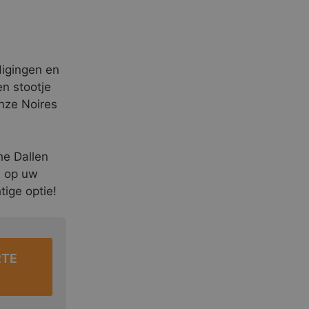
digingen en
en stootje
nze Noires
he Dallen
n op uw
ige optie!
RTE