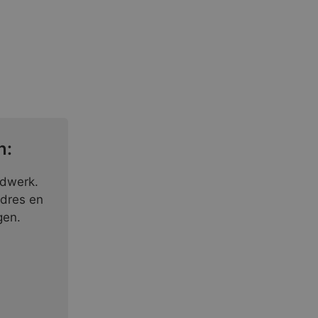
n:
ndwerk.
adres en
gen.