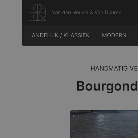
Ga
naar
Van den Heuvel & Van Duuren
de
inhoud
LANDELIJK / KLASSIEK
MODERN
HANDMATIG VE
Bourgondi