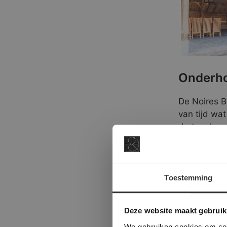
Onderho
De Noires B
van tijd wat
de tegel, m
tegels wat l
kunt u deze
Deze zeep v
Toestemming
Deze Bourgo
This Cookie
specie verw
Deze websi
Deze website maakt gebruik
en op basis
onze websit
We gebruiken cookies om cont