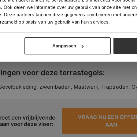
. Ook delen we informatie over uw gebruik van onze site met on
n:
e. Deze partners kunnen deze gegevens combineren met andere i
ALLES ACCEPTEREN
ALLES AFWIJZEN
erzameld op basis van uw gebruik van hun services.
 Dikte 2 cm
DETAILS WEERGEVEN
. Dikte 2 cm
Aanpassen
aans verband. Dikte 2 cm
ingen voor deze terrastegels:
 Gevelbekleding, Zwembaden, Maatwerk, Traptreden, O
VRAAG NU EEN OFFE
rect een vrijblijvende
 aan voor deze vloer:
AAN