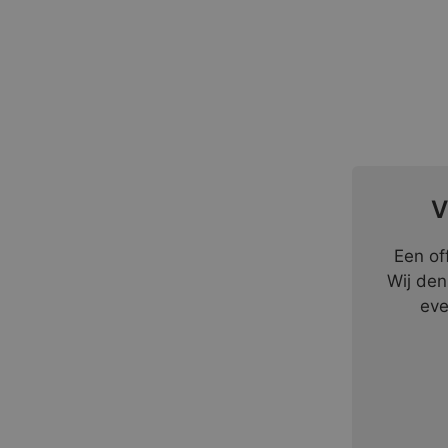
V
Een of
Wij den
eve