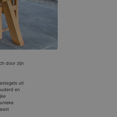
h door zijn
astegels uit
ouderd en
jke
 unieke
Naast