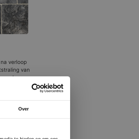
 na verloop
tstraling van
eer u deze
gen, dan
e Boenzeep.
ie.
×
Over
in de
ministrator.
 in overleg
e maken van
m advies.
beleid.
Lees
 media te bieden en om ons