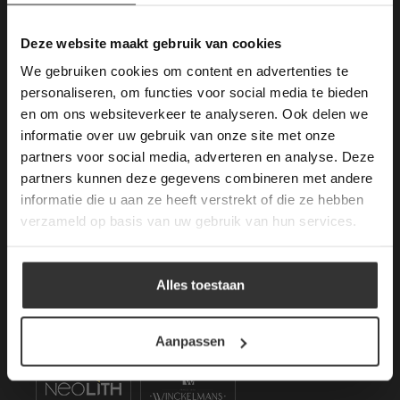
Algemene voorwaarden
gebruik van cookies.
Mail ons
This Cookie Banner was deleted and is no
Deze website maakt gebruik van cookies
longer working. Please contact the website
KVK: 59667419
We gebruiken cookies om content en advertenties te
administrator.
Deze website gebruikt cookies om de
personaliseren, om functies voor social media te bieden
gebruikerservaring te verbeteren. Door
en om ons websiteverkeer te analyseren. Ook delen we
gebruik te maken van onze website geeft u
Openstaande Vacatures
informatie over uw gebruik van onze site met onze
toestemming voor alle cookies in
partners voor social media, adverteren en analyse. Deze
overeenstemming met ons cookiebeleid.
Lees
Kom werken bij van den Heuvel & van Duuren.
verder
partners kunnen deze gegevens combineren met andere
–
Vacatures (1)
informatie die u aan ze heeft verstrekt of die ze hebben
ALLES ACCEPTEREN
verzameld op basis van uw gebruik van hun services.
Merken Keramiek Vloertegels
ALLES AFWIJZEN
Alles toestaan
DETAILS WEERGEVEN
Aanpassen