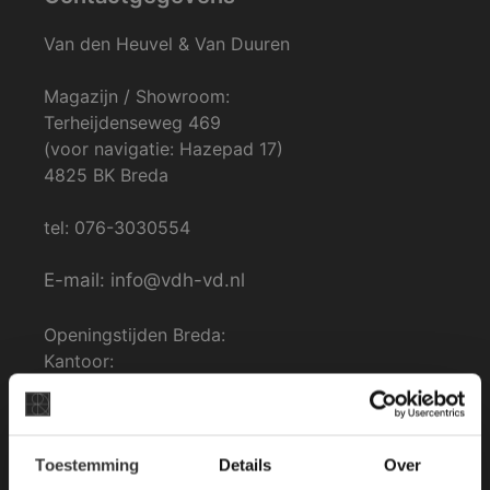
Van den Heuvel & Van Duuren
Magazijn / Showroom:
Terheijdenseweg 469
(voor navigatie: Hazepad 17)
4825 BK Breda
tel: 076-3030554
E-mail: info@vdh-vd.nl
Openingstijden Breda:
Kantoor:
Ma. t/m Zat: 8:30 tot 17:00
Zondag gesloten.
×
Toestemming
Details
Over
Deze website maakt