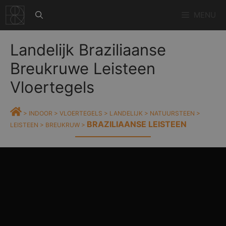
Ga
MENU
naar
de
inhoud
Landelijk Braziliaanse
Breukruwe Leisteen
Vloertegels
>
INDOOR
>
VLOERTEGELS
>
LANDELIJK
>
NATUURSTEEN
>
BRAZILIAANSE LEISTEEN
LEISTEEN
>
BREUKRUW
>