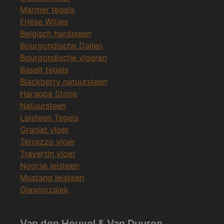
Marmer tegels
Friese Witjes
Belgisch hardsteen
Bourgondische Dallen
Bourgondische vloeren
Basalt tegels
Blackberry natuursteen
Harappa Stone
Natuursteen
Leisteen Tegels
Graniet vloer
Terrazzo vloer
Travertin vloer
Noorse leisteen
Mustang leisteen
Glasmozaïek
Van den Heuvel & Van Duuren